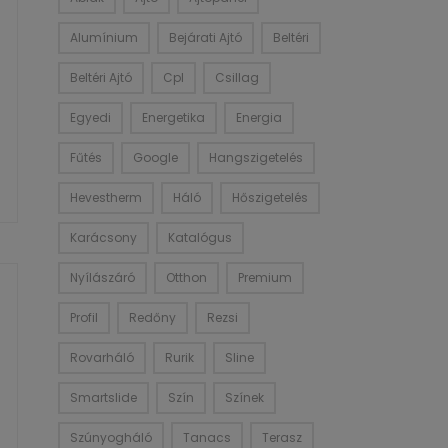
Alumínium
Bejárati Ajtó
Beltéri
Beltéri Ajtó
Cpl
Csillag
Egyedi
Energetika
Energia
Fűtés
Google
Hangszigetelés
Hevestherm
Háló
Hőszigetelés
Karácsony
Katalógus
Nyílászáró
Otthon
Premium
Profil
Redőny
Rezsi
Rovarháló
Rurik
Sline
Smartslide
Szín
Színek
Szúnyogháló
Tanacs
Terasz