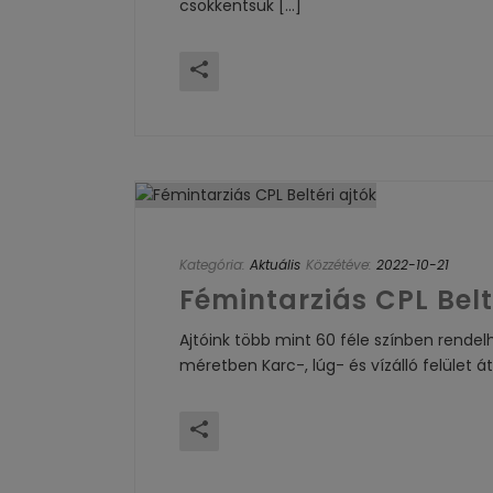
csökkentsük [...]
Kategória:
Aktuális
Közzétéve:
2022-10-21
Fémintarziás CPL Belt
Ajtóink több mint 60 féle színben rendel
méretben Karc-, lúg- és vízálló felület á