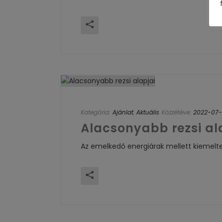
Kategória:
Ajánlat
,
Aktuális
Közzétéve:
2022-07-
Alacsonyabb rezsi al
Az emelkedő energiárak mellett kiemelt