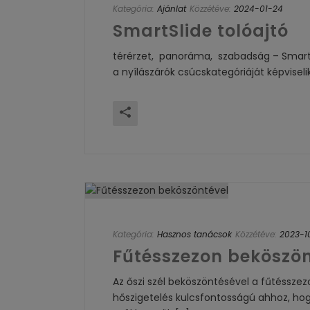
Kategória:
Ajánlat
Közzétéve:
2024-01-24
SmartSlide tolóajtó
térérzet, panoráma, szabadság – Smart Sl
a nyílászárók csúcskategóriáját képviselik
Kategória:
Hasznos tanácsok
Közzétéve:
2023-1
Fűtésszezon beköszön
Az őszi szél beköszöntésével a fűtéssze
hőszigetelés kulcsfontosságú ahhoz, h