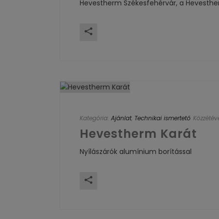
Hevestherm Székesfehérvár, a Hevesther
Kategória:
Ajánlat
,
Technikai ismertető
Közzétév
Hevestherm Karát
Nyílászárók alumínium borítással