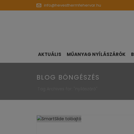
info@hevesthermfehervar.hu
AKTUÁLIS
MŰANYAG NYÍLÁSZÁRÓK
B
BLOG BÖNGÉSZÉS
Tag Archives for: "nyílászáró"