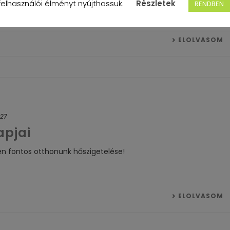
felhasználói élményt nyújthassuk.
Részletek
RENDBEN
ELOLVASOM
27
apjai
en fontos otthonunk hőszigetelése!
ELOLVASOM