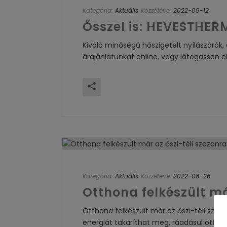
Kategória:
Aktuális
Közzétéve:
2022-09-12
Ősszel is: HEVESTHE
Kiváló minőségű hőszigetelt nyílászárók
árajánlatunkat online, vagy látogasson 
Kategória:
Aktuális
Közzétéve:
2022-08-26
Otthona felkészült má
Otthona felkészült már az őszi-téli szezo
energiát takaríthat meg, ráadásul otthon