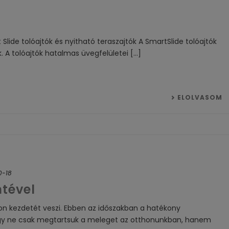
ide tolóajtók és nyitható teraszajtók A SmartSlide tolóajtók
. A tolóajtók hatalmas üvegfelületei [...]
ELOLVASOM
0-18
tével
zon kezdetét veszi. Ebben az időszakban a hatékony
ogy ne csak megtartsuk a meleget az otthonunkban, hanem