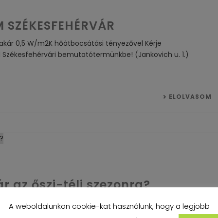
RM SZÉKESFEHÉRVÁR
, akár 0,5 W/m2K hőátbocsátási tényezővel Kérje
el Székesfehérvári bemutatótermünkbe! (Jankovich u. 1.)
ELOLVASOM
r az őszi-téli szezonra?
nra? Jó minőségű hőszigetelt nyílászárókkal jelentős fűtési
A weboldalunkon cookie-kat használunk, hogy a legjobb
a komfortját is növeli. Kérje árajánlatunkat még ma!