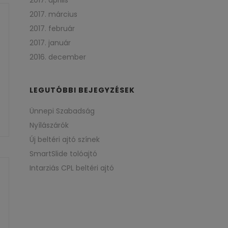
2017. április
2017. március
2017. február
2017. január
2016. december
LEGUTÓBBI BEJEGYZÉSEK
Ünnepi Szabadság
Nyílászárók
Új beltéri ajtó színek
SmartSlide tolóajtó
Intarziás CPL beltéri ajtó