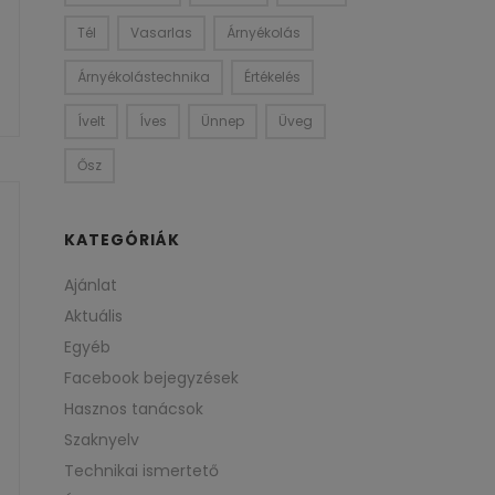
Tél
Vasarlas
Árnyékolás
Árnyékolástechnika
Értékelés
Ívelt
Íves
Ünnep
Üveg
Ősz
KATEGÓRIÁK
Ajánlat
Aktuális
Egyéb
Facebook bejegyzések
Hasznos tanácsok
Szaknyelv
Technikai ismertető