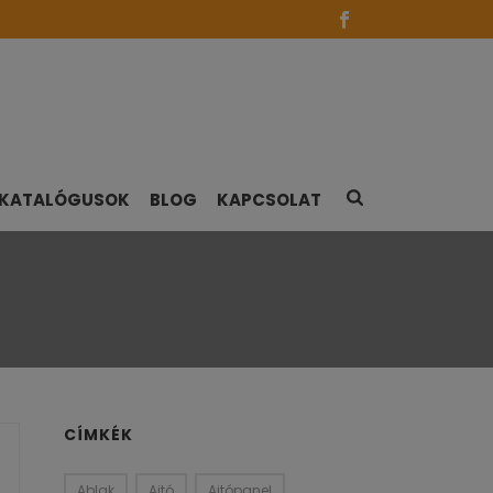
KATALÓGUSOK
BLOG
KAPCSOLAT
CÍMKÉK
Ablak
Ajtó
Ajtópanel