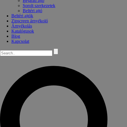
Bejárati ajtó
Sorolt szerkezetek
Beltéri ajtó
Beltéri ajtók
Zipscreen árnyékoló
Árnyékolás
Katalógusok
Blog
Kapcsolat