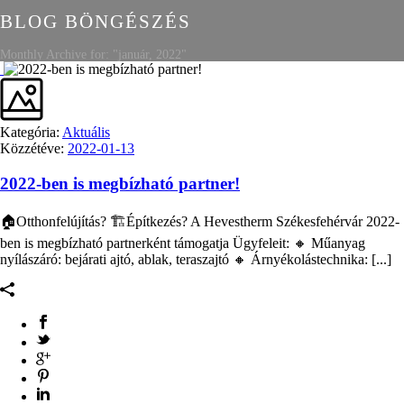
BLOG BÖNGÉSZÉS
Monthly Archive for: "január, 2022"
Kategória:
Aktuális
Közzétéve:
2022-01-13
2022-ben is megbízható partner!
🏠Otthonfelújítás? 🏗Építkezés? A Hevestherm Székesfehérvár 2022-
ben is megbízható partnerként támogatja Ügyfeleit: 🔸 Műanyag
nyílászáró: bejárati ajtó, ablak, teraszajtó 🔸 Árnyékolástechnika: [...]