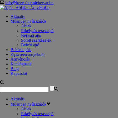
info@hevesthermfehervar.hu
Aktuális
Műanyag nyílászárók
Ablak
Erkély-és teraszajtó
Bejárati ajtó
Sorolt szerkezetek
Beltéri ajtó
Beltéri ajtók
Zipscreen árnyékoló
Árnyékolás
Katalógusok
Blog
Kapcsolat
Aktuális
Műanyag nyílászárók
Ablak
Erkély-és teraszajtó