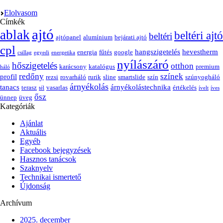
Elolvasom
Címkék
ajtó
ablak
beltéri ajtó
beltéri
ajtópanel
alumínium
bejárati ajtó
cpl
hangszigetelés
hevestherm
energia
fűtés
google
csillag
egyedi
energetika
nyílászáró
hőszigetelés
otthon
karácsony
katalógus
premium
háló
redőny
színek
profil
rezsi
rovarháló
rurik
sline
smartslide
szín
szúnyogháló
árnyékolás
tanacs
árnyékolástechnika
terasz
vasarlas
értékelés
tél
ívelt
íves
ősz
ünnep
üveg
Kategóriák
Ajánlat
Aktuális
Egyéb
Facebook bejegyzések
Hasznos tanácsok
Szaknyelv
Technikai ismertető
Újdonság
Archívum
2025. december