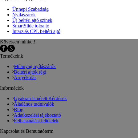
Ünnepi Szabadság
Nyílászárók
Új beltéri ajtó színek
SmartSlide tolóajtó
Intarziás CPL beltéri ajtó
Kövessen minket!
Termékeink
Műanyag nyílászárók
Beltéri ajtók régi
Árnyékolás
Információk
Gyakran Ismételt Kérdések
Általános tudnivalók
Blog
Adatkezelési tájékoztató
Felhasználási feltételek
Kapcsolat és Bemutatóterm