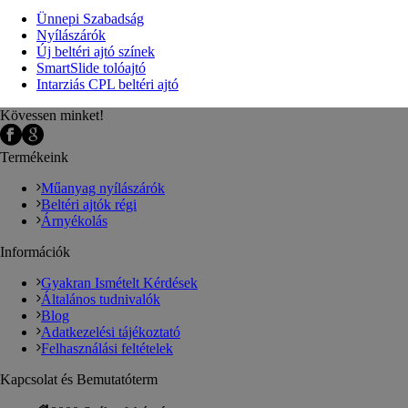
Ünnepi Szabadság
Nyílászárók
Új beltéri ajtó színek
SmartSlide tolóajtó
Intarziás CPL beltéri ajtó
Kövessen minket!
Termékeink
Műanyag nyílászárók
Beltéri ajtók régi
Árnyékolás
Információk
Gyakran Ismételt Kérdések
Általános tudnivalók
Blog
Adatkezelési tájékoztató
Felhasználási feltételek
Kapcsolat és Bemutatóterm