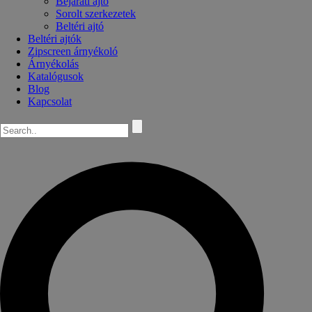
Bejárati ajtó
Sorolt szerkezetek
Beltéri ajtó
Beltéri ajtók
Zipscreen árnyékoló
Árnyékolás
Katalógusok
Blog
Kapcsolat