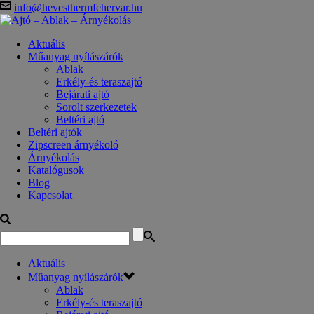
info@hevesthermfehervar.hu
Aktuális
Műanyag nyílászárók
Ablak
Erkély-és teraszajtó
Bejárati ajtó
Sorolt szerkezetek
Beltéri ajtó
Beltéri ajtók
Zipscreen árnyékoló
Árnyékolás
Katalógusok
Blog
Kapcsolat
Aktuális
Műanyag nyílászárók
Ablak
Erkély-és teraszajtó