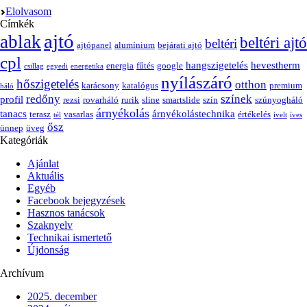
Elolvasom
Címkék
ajtó
ablak
beltéri ajtó
beltéri
ajtópanel
alumínium
bejárati ajtó
cpl
hangszigetelés
hevestherm
energia
fűtés
google
csillag
egyedi
energetika
nyílászáró
hőszigetelés
otthon
karácsony
katalógus
premium
háló
redőny
színek
profil
rezsi
rovarháló
rurik
sline
smartslide
szín
szúnyogháló
árnyékolás
tanacs
árnyékolástechnika
terasz
vasarlas
értékelés
tél
ívelt
íves
ősz
ünnep
üveg
Kategóriák
Ajánlat
Aktuális
Egyéb
Facebook bejegyzések
Hasznos tanácsok
Szaknyelv
Technikai ismertető
Újdonság
Archívum
2025. december