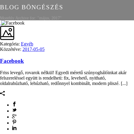
BLOG BÖNGÉSZÉS
Monthly Archive for: "május, 2017"
Kategória:
Egyéb
Közzétéve:
2017-05-05
Facebook
Friss levegő, rovarok nélkül! Egyedi méretű szúnyoghálóinkat akár
felszereléssel együtt is rendelheti: fix, levehető, nyitható,
oldalrahúzható, lehúzható, redőnnyel kombinált, modern pliszé. [...]