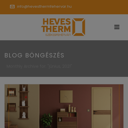
info@hevesthermfehervar.hu
BLOG BÖNGÉSZÉS
Monthly Archive for: "június, 2021"