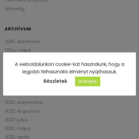
Újdonság
ARCHÍVUM
2025. december
2024. május
2024. március
A weboldalunkon cookie-kat használunk, hogy a
2024. január
legjobb felhasználói élményt nyújthassuk.
2023. december
Részletek
RENDBEN
2023. november
2023. október
2023. szeptember
2023. augusztus
2023. július
2023. május
2023. április