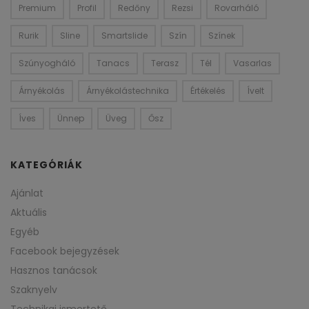
Premium
Profil
Redőny
Rezsi
Rovarháló
Rurik
Sline
Smartslide
Szín
Színek
Szúnyogháló
Tanacs
Terasz
Tél
Vasarlas
Árnyékolás
Árnyékolástechnika
Értékelés
Ívelt
Íves
Ünnep
Üveg
Ősz
KATEGÓRIÁK
Ajánlat
Aktuális
Egyéb
Facebook bejegyzések
Hasznos tanácsok
Szaknyelv
Technikai ismertető