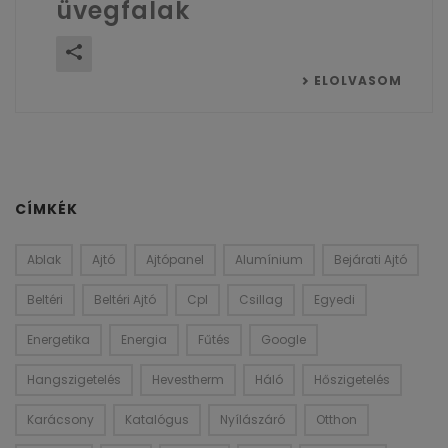
üvegfalak
ELOLVASOM
CÍMKÉK
Ablak
Ajtó
Ajtópanel
Alumínium
Bejárati Ajtó
Beltéri
Beltéri Ajtó
Cpl
Csillag
Egyedi
Energetika
Energia
Fűtés
Google
Hangszigetelés
Hevestherm
Háló
Hőszigetelés
Karácsony
Katalógus
Nyílászáró
Otthon