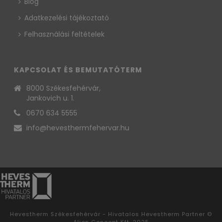
Blog
Adatkezelési tájékoztató
Felhasználási feltételek
KAPCSOLAT ÉS BEMUTATÓTERM
8000 Székesfehérvár,
Jankovich u. 1.
0670 634 5555
info@hevesthermfehervar.hu
Hevestherm Székesfehérvár - Hivatalos Hevestherm Partner ©
Alien Concept Kft. 2025