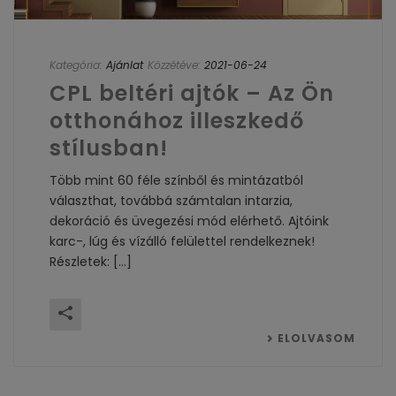
Kategória:
Ajánlat
Közzétéve:
2021-06-24
CPL beltéri ajtók – Az Ön
otthonához illeszkedő
stílusban!
Több mint 60 féle színből és mintázatból
választhat, továbbá számtalan intarzia,
dekoráció és üvegezési mód elérhető. Ajtóink
karc-, lúg és vízálló felülettel rendelkeznek!
Részletek: [...]
ELOLVASOM