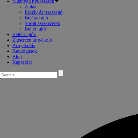
Műanyag nyílászárók
Ablak
Erkély-és teraszajtó
Bejárati ajtó
Sorolt szerkezetek
Beltéri ajtó
Beltéri ajtók
Zipscreen árnyékoló
Árnyékolás
Katalógusok
Blog
Kapcsolat