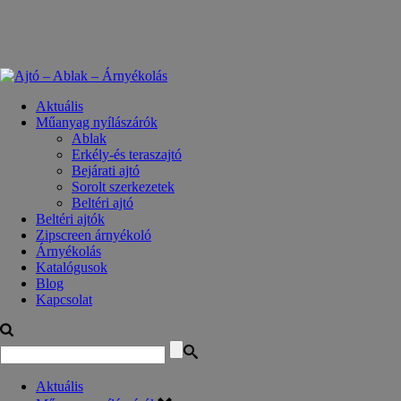
Aktuális
Műanyag nyílászárók
Ablak
Erkély-és teraszajtó
Bejárati ajtó
Sorolt szerkezetek
Beltéri ajtó
Beltéri ajtók
Zipscreen árnyékoló
Árnyékolás
Katalógusok
Blog
Kapcsolat
Aktuális