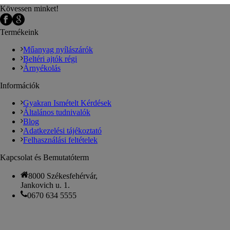
Kövessen minket!
Termékeink
Műanyag nyílászárók
Beltéri ajtók régi
Árnyékolás
Információk
Gyakran Ismételt Kérdések
Általános tudnivalók
Blog
Adatkezelési tájékoztató
Felhasználási feltételek
Kapcsolat és Bemutatóterm
8000 Székesfehérvár,
Jankovich u. 1.
0670 634 5555