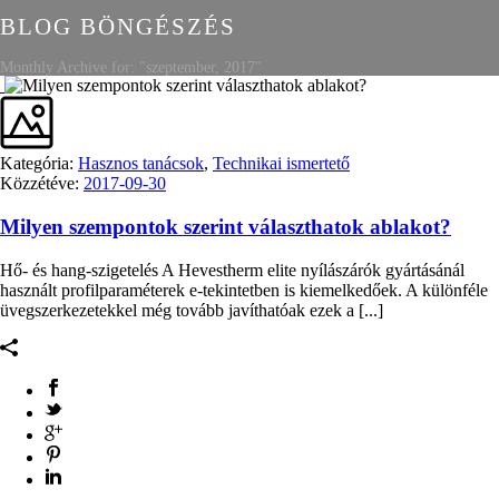
BLOG BÖNGÉSZÉS
Monthly Archive for: "szeptember, 2017"
Kategória:
Hasznos tanácsok
,
Technikai ismertető
Közzétéve:
2017-09-30
Milyen szempontok szerint választhatok ablakot?
Hő- és hang-szigetelés A Hevestherm elite nyílászárók gyártásánál
használt profilparaméterek e-tekintetben is kiemelkedőek. A különféle
üvegszerkezetekkel még tovább javíthatóak ezek a [...]