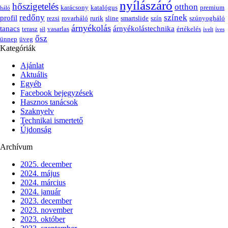
nyílászáró
hőszigetelés
otthon
karácsony
katalógus
premium
háló
redőny
színek
profil
rezsi
rovarháló
rurik
sline
smartslide
szín
szúnyogháló
árnyékolás
tanacs
árnyékolástechnika
terasz
vasarlas
értékelés
tél
ívelt
íves
ősz
ünnep
üveg
Kategóriák
Ajánlat
Aktuális
Egyéb
Facebook bejegyzések
Hasznos tanácsok
Szaknyelv
Technikai ismertető
Újdonság
Archívum
2025. december
2024. május
2024. március
2024. január
2023. december
2023. november
2023. október