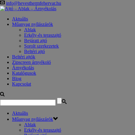
info@hevesthermfehervar.hu
Aktuális
Műanyag nyílászárók
Ablak
Erkély-és teraszajtó
Bejárati ajtó
Sorolt szerkezetek
Beltéri ajtó
Beltéri ajtók
Zipscreen árnyékoló
Árnyékolás
Katalógusok
Blog
Kapcsolat
Aktuális
Műanyag nyílászárók
Ablak
Erkély-és teraszajtó