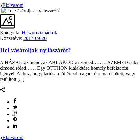
Elolvasom
Kategória:
Hasznos tanácsok
Közzétéve:
2017-09-20
Hol vásároljak nyílászárót?
A HÁZAD az arcod, az ABLAKOD a szemed…… a SZEMED sokat
elmond rólad…… Egy OTTHON kialakítása komoly befektetést
igényel. Ahhoz, hogy tartósan jól érezd magad, újonnan épített, vagy
felújított [...]
Elolvasom