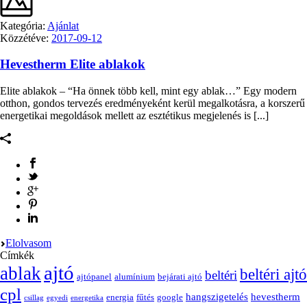
Kategória:
Ajánlat
Közzétéve:
2017-09-12
Hevestherm Elite ablakok
Elite ablakok – “Ha önnek több kell, mint egy ablak…” Egy modern
otthon, gondos tervezés eredményeként kerül megalkotásra, a korszerű
energetikai megoldások mellett az esztétikus megjelenés is [...]
Elolvasom
Címkék
ajtó
ablak
beltéri ajtó
beltéri
ajtópanel
alumínium
bejárati ajtó
cpl
hangszigetelés
hevestherm
energia
fűtés
google
csillag
egyedi
energetika