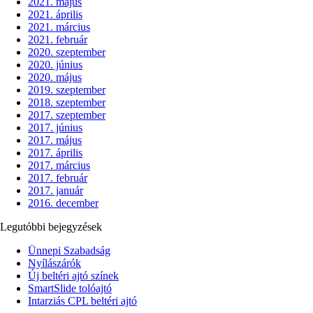
2021. május
2021. április
2021. március
2021. február
2020. szeptember
2020. június
2020. május
2019. szeptember
2018. szeptember
2017. szeptember
2017. június
2017. május
2017. április
2017. március
2017. február
2017. január
2016. december
Legutóbbi bejegyzések
Ünnepi Szabadság
Nyílászárók
Új beltéri ajtó színek
SmartSlide tolóajtó
Intarziás CPL beltéri ajtó