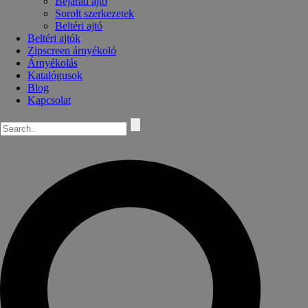
Bejárati ajtó
Sorolt szerkezetek
Beltéri ajtó
Beltéri ajtók
Zipscreen árnyékoló
Árnyékolás
Katalógusok
Blog
Kapcsolat