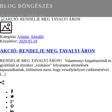
BLOG BÖNGÉSZÉS
Tag Archives for: "bejárati ajtó"
Kategória:
Ajánlat
,
Aktuális
Közzétéve:
2020-05-18
AKCIÓ: RENDELJE MEG TAVALYI ÁRON
RENDELJE MEG TAVALYI ÁRON! Valamennyi forgalmazónál és
gyártónál az ilyenkor „szokásos” folyamatos áremelések
tapasztalhatóak, különösen most, hogy veszélyhelyzet csökkenésével,
[...]