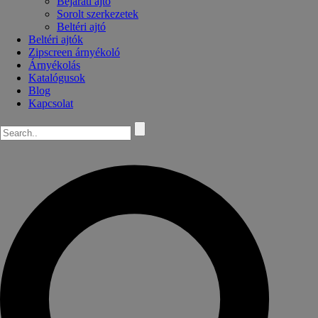
Bejárati ajtó
Sorolt szerkezetek
Beltéri ajtó
Beltéri ajtók
Zipscreen árnyékoló
Árnyékolás
Katalógusok
Blog
Kapcsolat