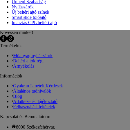
Ünnepi Szabadság
Nyílászárók
Új beltéri ajtó színek
SmartSlide tolóajtó
Intarziás CPL beltéri ajtó
Kövessen minket!
Termékeink
Műanyag nyílászárók
Beltéri ajtók régi
Árnyékolás
Információk
Gyakran Ismételt Kérdések
Általános tudnivalók
Blog
Adatkezelési tájékoztató
Felhasználási feltételek
Kapcsolat és Bemutatóterm
8000 Székesfehérvár,