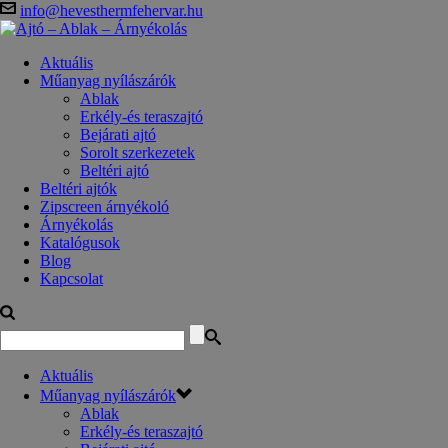
info@hevesthermfehervar.hu
Aktuális
Műanyag nyílászárók
Ablak
Erkély-és teraszajtó
Bejárati ajtó
Sorolt szerkezetek
Beltéri ajtó
Beltéri ajtók
Zipscreen árnyékoló
Árnyékolás
Katalógusok
Blog
Kapcsolat
Aktuális
Műanyag nyílászárók
Ablak
Erkély-és teraszajtó