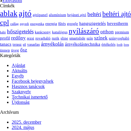
Elolvasom
Címkék
ajtó
ablak
beltéri ajtó
beltéri
ajtópanel
alumínium
bejárati ajtó
cpl
hangszigetelés
hevestherm
energia
fűtés
google
csillag
egyedi
energetika
nyílászáró
hőszigetelés
otthon
karácsony
katalógus
premium
háló
redőny
színek
profil
rezsi
rovarháló
rurik
sline
smartslide
szín
szúnyogháló
árnyékolás
tanacs
árnyékolástechnika
terasz
vasarlas
értékelés
tél
ívelt
íves
ősz
ünnep
üveg
Kategóriák
Ajánlat
Aktuális
Egyéb
Facebook bejegyzések
Hasznos tanácsok
Szaknyelv
Technikai ismertető
Újdonság
Archívum
2025. december
2024. május