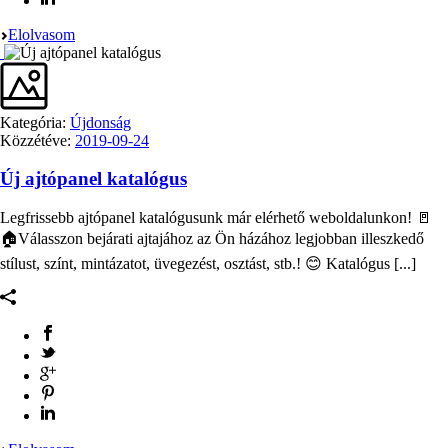
Elolvasom
Kategória:
Újdonság
Közzétéve:
2019-09-24
Új ajtópanel katalógus
Legfrissebb ajtópanel katalógusunk már elérhető weboldalunkon! 🚪
🏠Válasszon bejárati ajtajához az Ön házához legjobban illeszkedő
stílust, színt, mintázatot, üvegezést, osztást, stb.! 😊 Katalógus [...]