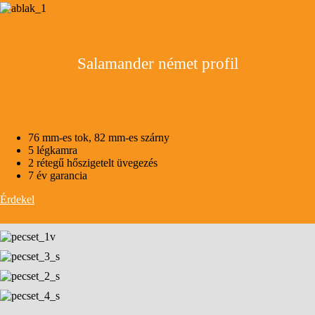
Salamander német profil
76 mm-es tok, 82 mm-es szárny
5 légkamra
2 rétegű hőszigetelt üvegezés
7 év garancia
Érdekel