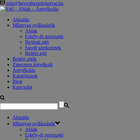
info@hevesthermfehervar.hu
Aktuális
Műanyag nyílászárók
Ablak
Erkély-és teraszajtó
Bejárati ajtó
Sorolt szerkezetek
Beltéri ajtó
Beltéri ajtók
Zipscreen árnyékoló
Árnyékolás
Katalógusok
Blog
Kapcsolat
Aktuális
Műanyag nyílászárók
Ablak
Erkély-és teraszajtó