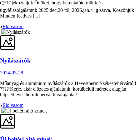
👉Tájékoztatjuk Önöket, hogy bemutatótermünk és
ügyfélszolgálatunk 2025.dec.20-tól, 2026.jan.4-ig zárva. Köszönjük
Minden Kedves [...]
Elolvasom
Nyílászárók
2024-05-28
Műanyag és alumínium nyílászárók a Hevestherm Székesfehérvártól!
???? Kérje, akár előzetes ajánlatunk, körülbelüli méretek alapján:
https://hevesthermfehervar.hu/arajanlat/
Elolvasom
Új beltéri ajtó színek