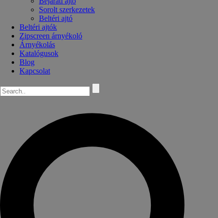
Bejárati ajtó
Sorolt szerkezetek
Beltéri ajtó
Beltéri ajtók
Zipscreen árnyékoló
Árnyékolás
Katalógusok
Blog
Kapcsolat