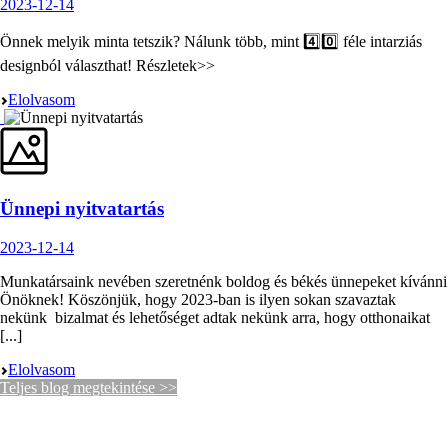
2023-12-14
Önnek melyik minta tetszik? Nálunk több, mint 4️⃣0️⃣ féle intarziás
designból választhat! Részletek>>
Elolvasom
Ünnepi nyitvatartás
2023-12-14
Munkatársaink nevében szeretnénk boldog és békés ünnepeket kívánni
Önöknek! Köszönjük, hogy 2023-ban is ilyen sokan szavaztak
nekünk bizalmat és lehetőséget adtak nekünk arra, hogy otthonaikat
[...]
Elolvasom
Teljes blog megtekintése >>