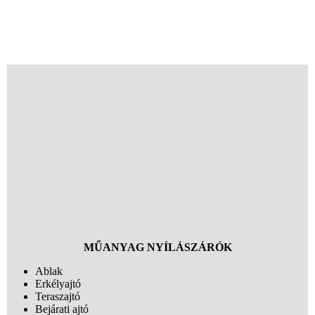
MŰANYAG NYÍLÁSZÁRÓK
Ablak
Erkélyajtó
Teraszajtó
Bejárati ajtó