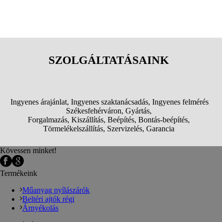
SZOLGÁLTATÁSAINK
Ingyenes árajánlat, Ingyenes szaktanácsadás, Ingyenes felmérés
Székesfehérváron, Gyártás,
Forgalmazás, Kiszállítás, Beépítés, Bontás-beépítés,
Törmelékelszállítás, Szervizelés, Garancia
Kövessen minket!
Termékeink
Műanyag nyílászárók
Beltéri ajtók régi
Árnyékolás