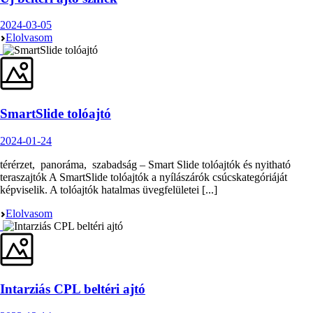
2024-03-05
Elolvasom
SmartSlide tolóajtó
2024-01-24
térérzet, panoráma, szabadság – Smart Slide tolóajtók és nyitható
teraszajtók A SmartSlide tolóajtók a nyílászárók csúcskategóriáját
képviselik. A tolóajtók hatalmas üvegfelületei [...]
Elolvasom
Intarziás CPL beltéri ajtó