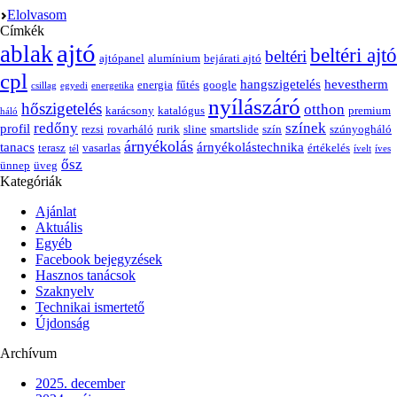
Elolvasom
Címkék
ajtó
ablak
beltéri ajtó
beltéri
ajtópanel
alumínium
bejárati ajtó
cpl
hangszigetelés
hevestherm
energia
fűtés
google
csillag
egyedi
energetika
nyílászáró
hőszigetelés
otthon
karácsony
katalógus
premium
háló
redőny
színek
profil
rezsi
rovarháló
rurik
sline
smartslide
szín
szúnyogháló
árnyékolás
tanacs
árnyékolástechnika
terasz
vasarlas
értékelés
tél
ívelt
íves
ősz
ünnep
üveg
Kategóriák
Ajánlat
Aktuális
Egyéb
Facebook bejegyzések
Hasznos tanácsok
Szaknyelv
Technikai ismertető
Újdonság
Archívum
2025. december