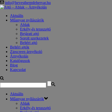
info@hevesthermfehervar.hu
Aktuális
Műanyag nyílászárók
Ablak
Erkély-és teraszajtó
Bejárati ajtó
Sorolt szerkezetek
Beltéri ajtó
Beltéri ajtók
Zipscreen árnyékoló
Árnyékolás
Katalógusok
Blog
Kapcsolat
Aktuális
Műanyag nyílászárók
Ablak
Erkély-és teraszajtó