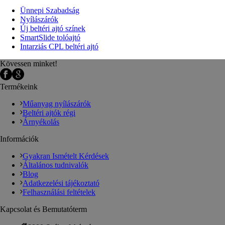
Ünnepi Szabadság
Nyílászárók
Új beltéri ajtó színek
SmartSlide tolóajtó
Intarziás CPL beltéri ajtó
Kövessen minket!
Termékeink
Műanyag nyílászárók
Beltéri ajtók régi
Árnyékolás
Információk
Gyakran Ismételt Kérdések
Általános tudnivalók
Blog
Adatkezelési tájékoztató
Felhasználási feltételek
Kapcsolat és Bemutatóterm