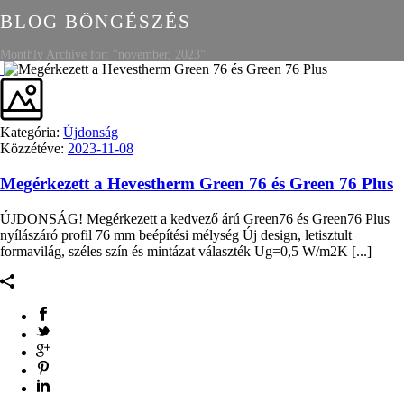
BLOG BÖNGÉSZÉS
Monthly Archive for: "november, 2023"
Kategória:
Újdonság
Közzétéve:
2023-11-08
Megérkezett a Hevestherm Green 76 és Green 76 Plus
ÚJDONSÁG! Megérkezett a kedvező árú Green76 és Green76 Plus
nyílászáró profil 76 mm beépítési mélység Új design, letisztult
formavilág, széles szín és mintázat választék Ug=0,5 W/m2K [...]