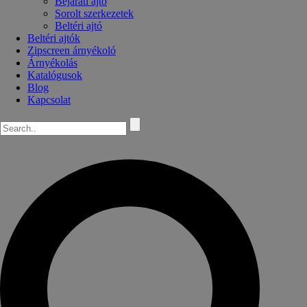
Bejárati ajtó
Sorolt szerkezetek
Beltéri ajtó
Beltéri ajtók
Zipscreen árnyékoló
Árnyékolás
Katalógusok
Blog
Kapcsolat