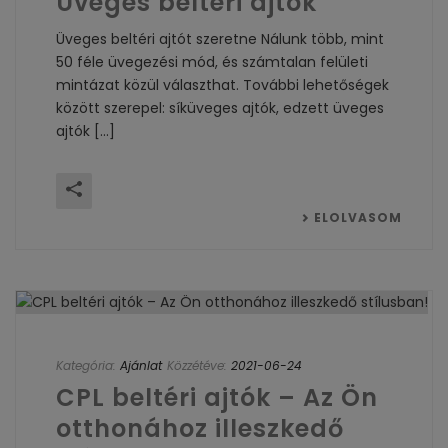
Üveges beltéri ajtók
Üveges beltéri ajtót szeretne Nálunk több, mint
50 féle üvegezési mód, és számtalan felületi
mintázat közül választhat. További lehetőségek
között szerepel: síküveges ajtók, edzett üveges
ajtók [...]
ELOLVASOM
Kategória:
Ajánlat
Közzétéve:
2021-06-24
CPL beltéri ajtók – Az Ön
otthonához illeszkedő