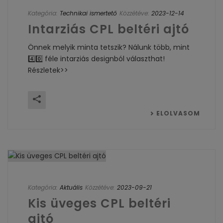
Kategória:
Technikai ismertető
Közzétéve:
2023-12-14
Intarziás CPL beltéri ajtó
Önnek melyik minta tetszik? Nálunk több, mint
4️⃣0️⃣ féle intarziás designból választhat!
Részletek>>
ELOLVASOM
Kategória:
Aktuális
Közzétéve:
2023-09-21
Kis üveges CPL beltéri
ajtó