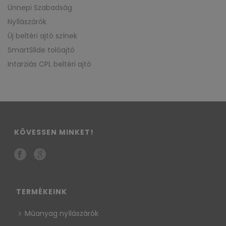
Ünnepi Szabadság
Nyílászárók
Új beltéri ajtó színek
SmartSlide tolóajtó
Intarziás CPL beltéri ajtó
KÖVESSEN MINKET!
TERMÉKEINK
Műanyag nyílászárók