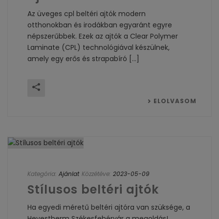
Az üveges cpl beltéri ajtók modern
otthonokban és irodákban egyaránt egyre
népszerűbbek. Ezek az ajtók a Clear Polymer
Laminate (CPL) technológiával készülnek,
amely egy erős és strapabíró [...]
ELOLVASOM
Kategória:
Ajánlat
Közzétéve:
2023-05-09
Stílusos beltéri ajtók
Ha egyedi méretű beltéri ajtóra van szüksége, a
Hevestherm Székesfehérvár a megoldás!