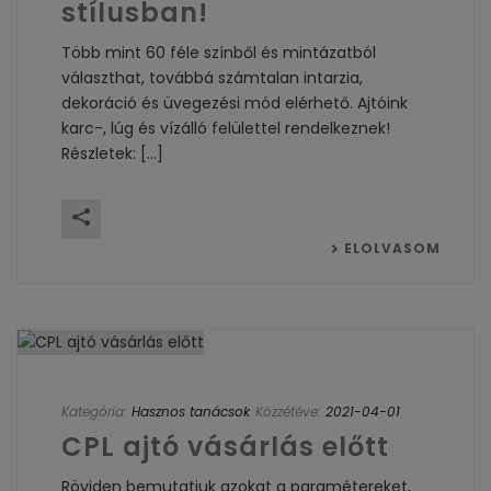
stílusban!
Több mint 60 féle színből és mintázatból
választhat, továbbá számtalan intarzia,
dekoráció és üvegezési mód elérhető. Ajtóink
karc-, lúg és vízálló felülettel rendelkeznek!
Részletek: [...]
ELOLVASOM
Kategória:
Hasznos tanácsok
Közzétéve:
2021-04-01
CPL ajtó vásárlás előtt
Röviden bemutatjuk azokat a paramétereket,