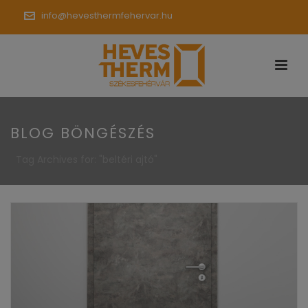
info@hevesthermfehervar.hu
BLOG BÖNGÉSZÉS
Tag Archives for: "beltéri ajtó"