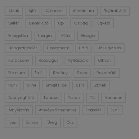
Ablak
Ajtó
Ajtópanel
Alumínium
Bejárati Ajtó
Beltéri
Beltéri Ajtó
Cpl
Csillag
Egyedi
Energetika
Energia
Fűtés
Google
Hangszigetelés
Hevestherm
Háló
Hőszigetelés
Karácsony
Katalógus
Nyílászáró
Otthon
Premium
Profil
Redőny
Rezsi
Rovarháló
Rurik
Sline
Smartslide
Szín
Színek
Szúnyogháló
Tanacs
Terasz
Tél
Vasarlas
Árnyékolás
Árnyékolástechnika
Értékelés
Ívelt
Íves
Ünnep
Üveg
Ősz