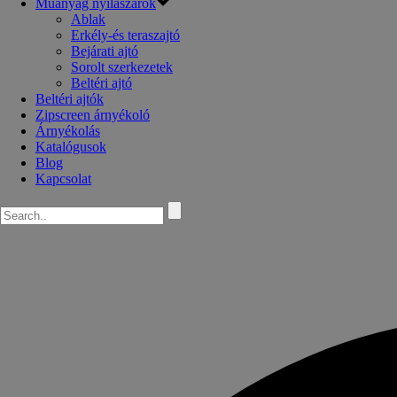
Műanyag nyílászárók
Ablak
Erkély-és teraszajtó
Bejárati ajtó
Sorolt szerkezetek
Beltéri ajtó
Beltéri ajtók
Zipscreen árnyékoló
Árnyékolás
Katalógusok
Blog
Kapcsolat