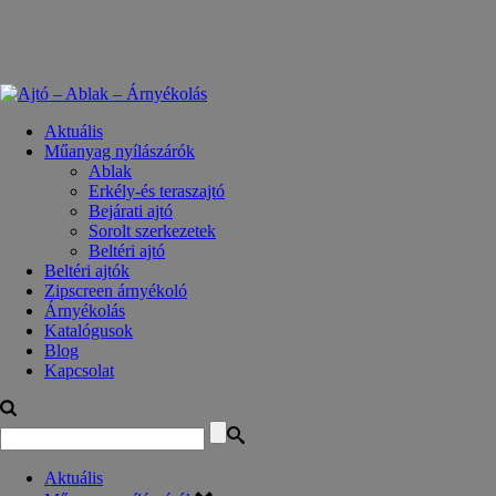
Aktuális
Műanyag nyílászárók
Ablak
Erkély-és teraszajtó
Bejárati ajtó
Sorolt szerkezetek
Beltéri ajtó
Beltéri ajtók
Zipscreen árnyékoló
Árnyékolás
Katalógusok
Blog
Kapcsolat
Aktuális