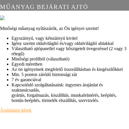
MŰANYAG BEJÁRATI AJTÓ
Minőségi műanyag nyílászárók, az Ön igényei szerint!
Egyszárnyú, vagy kétszárnyú kivitel
Igény szerint oldalvilágító és/vagy oldalvilágító ablakkal
Választható ajtópanellel vagy hőszigetelt üvegezéssel (2 vagy 3
rétegű)
Minőségi profilból (választható)
Egyedi méretben
Az ön igényeinek megfelelő összeállításban és kiegészítőkkel
Min. 5 ponton záródó biztonsági zár
7 év garanciával
Kapcsolódó szolgáltatásaink: ingyenes árajánlat és
szaktanácsadás,
gyártás, forgalmazás, kiszállítás, munkafelmérés, beépítés,
bontás-beépítés, törmelék elszállítás, szervizelés.
Árajánlatot kérek