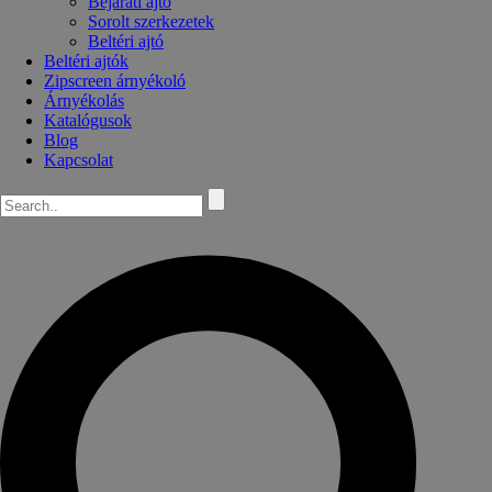
Bejárati ajtó
Sorolt szerkezetek
Beltéri ajtó
Beltéri ajtók
Zipscreen árnyékoló
Árnyékolás
Katalógusok
Blog
Kapcsolat