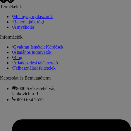
Termékeink
Műanyag nyílászárók
Beltéri ajtók régi
Árnyékolás
Információk
Gyakran Ismételt Kérdések
Általános tudnivalók
Blog
Adatkezelési tájékoztató
Felhasználási feltételek
Kapcsolat és Bemutatóterm
8000 Székesfehérvár,
Jankovich u. 1.
0670 634 5555