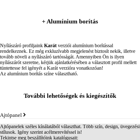
+ Alumínium borítás
Nyílászáró profiljaink
Karát
verziói alumínium borítással
rendelkeznek. Ez még exkluzívabb megjelenést biztosít nekik, illetve
tovább növeli a nyílászáró tartósságát. Amennyiben Ön is ilyen
nyílászárót szeretne, kérjük ajánlatkérésében a választott profil mellett
tüntettesse fel igényét a Karát verzióra vonatkozóan!
Az alumínium borítás színe választható.
További lehetőségek és kiegészítők
Ajtópanel
Ajtópanelek széles kínálatából választhat. Több szín, design, üvegezési
stílusok. Igény szerint acélmerevítéssel is!
Tekintse meg beszállítóink katalógusait: