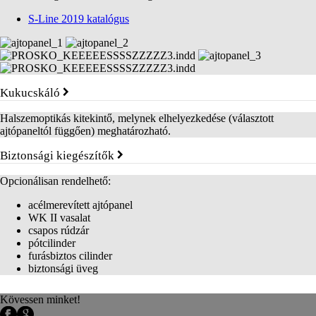
S-Line 2019 katalógus
Kukucskáló
Halszemoptikás kitekintő, melynek elhelyezkedése (választott
ajtópaneltól függően) meghatározható.
Biztonsági kiegészítők
Opcionálisan rendelhető:
acélmerevített ajtópanel
WK II vasalat
csapos rúdzár
pótcilinder
furásbiztos cilinder
biztonsági üveg
Kövessen minket!