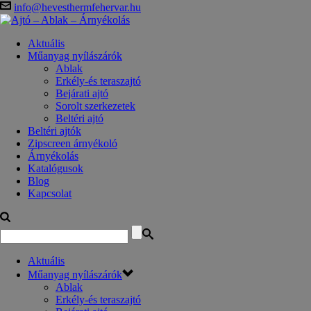
info@hevesthermfehervar.hu
Aktuális
Műanyag nyílászárók
Ablak
Erkély-és teraszajtó
Bejárati ajtó
Sorolt szerkezetek
Beltéri ajtó
Beltéri ajtók
Zipscreen árnyékoló
Árnyékolás
Katalógusok
Blog
Kapcsolat
Aktuális
Műanyag nyílászárók
Ablak
Erkély-és teraszajtó