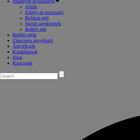
Műanyag nyílászárók
Ablak
Erkély-és teraszajtó
Bejárati ajtó
Sorolt szerkezetek
Beltéri ajtó
Beltéri ajtók
Zipscreen árnyékoló
Árnyékolás
Katalógusok
Blog
Kapcsolat