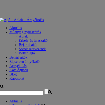
Aktuális
Műanyag nyílászárók
Ablak
Erkély-és teraszajtó
Bejárati ajtó
Sorolt szerkezetek
Beltéri ajtó
Beltéri ajtók
Zipscreen árnyékoló
Árnyékolás
Katalógusok
Blog
Kapcsolat
Aktuális