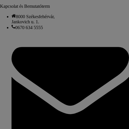
Kapcsolat és Bemutatóterm
8000 Székesfehérvár,
Jankovich u. 1.
0670 634 5555