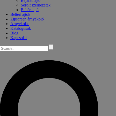
Bejárati ajtó
Sorolt szerkezetek
Beltéri ajtó
Beltéri ajtók
Zipscreen árnyékoló
Árnyékolás
Katalógusok
Blog
Kapcsolat