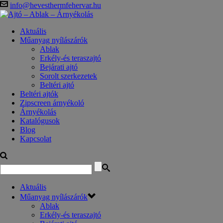
info@hevesthermfehervar.hu
Aktuális
Műanyag nyílászárók
Ablak
Erkély-és teraszajtó
Bejárati ajtó
Sorolt szerkezetek
Beltéri ajtó
Beltéri ajtók
Zipscreen árnyékoló
Árnyékolás
Katalógusok
Blog
Kapcsolat
Aktuális
Műanyag nyílászárók
Ablak
Erkély-és teraszajtó