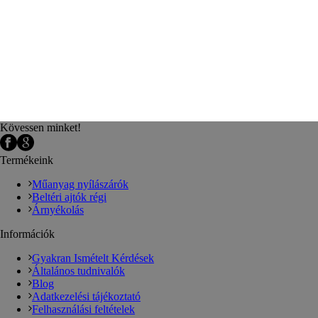
Kövessen minket!
Termékeink
Műanyag nyílászárók
Beltéri ajtók régi
Árnyékolás
Információk
Gyakran Ismételt Kérdések
Általános tudnivalók
Blog
Adatkezelési tájékoztató
Felhasználási feltételek