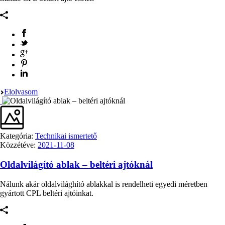
Elolvasom
Kategória:
Technikai ismertető
Közzétéve:
2021-11-08
Oldalvilágító ablak – beltéri ajtóknál
Nálunk akár oldalvilághító ablakkal is rendelheti egyedi méretben
gyártott CPL beltéri ajtóinkat.