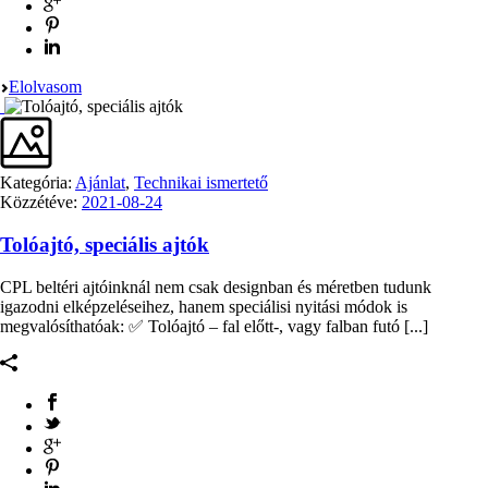
Elolvasom
Kategória:
Ajánlat
,
Technikai ismertető
Közzétéve:
2021-08-24
Tolóajtó, speciális ajtók
CPL beltéri ajtóinknál nem csak designban és méretben tudunk
igazodni elképzeléseihez, hanem speciálisi nyitási módok is
megvalósíthatóak: ✅ Tolóajtó – fal előtt-, vagy falban futó [...]