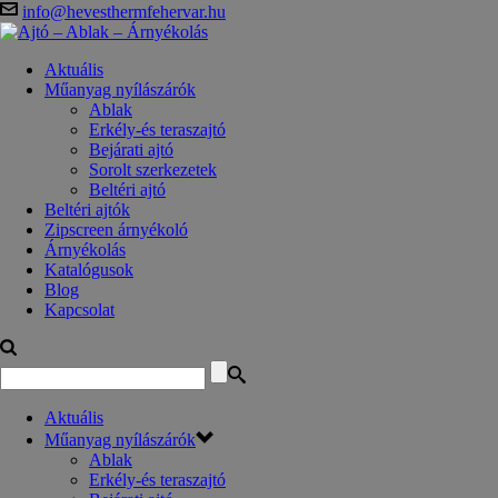
info@hevesthermfehervar.hu
Aktuális
Műanyag nyílászárók
Ablak
Erkély-és teraszajtó
Bejárati ajtó
Sorolt szerkezetek
Beltéri ajtó
Beltéri ajtók
Zipscreen árnyékoló
Árnyékolás
Katalógusok
Blog
Kapcsolat
Aktuális
Műanyag nyílászárók
Ablak
Erkély-és teraszajtó