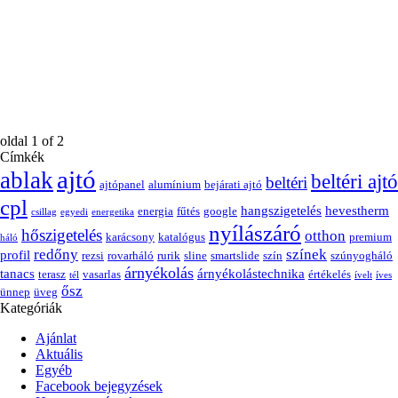
oldal
1
of
2
Címkék
ajtó
ablak
beltéri ajtó
beltéri
ajtópanel
alumínium
bejárati ajtó
cpl
hangszigetelés
hevestherm
energia
fűtés
google
csillag
egyedi
energetika
nyílászáró
hőszigetelés
otthon
karácsony
katalógus
premium
háló
redőny
színek
profil
rezsi
rovarháló
rurik
sline
smartslide
szín
szúnyogháló
árnyékolás
tanacs
árnyékolástechnika
terasz
vasarlas
értékelés
tél
ívelt
íves
ősz
ünnep
üveg
Kategóriák
Ajánlat
Aktuális
Egyéb
Facebook bejegyzések