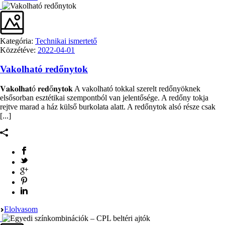
Kategória:
Technikai ismertető
Közzétéve:
2022-04-01
Vakolható redőnytok
𝐕𝐚𝐤𝐨𝐥𝐡𝐚𝐭ó 𝐫𝐞𝐝ő𝐧𝐲𝐭𝐨𝐤 A vakolható tokkal szerelt redőnyöknek
elsősorban esztétikai szempontból van jelentősége. A redőny tokja
rejtve marad a ház külső burkolata alatt. A redőnytok alsó része csak
[...]
Elolvasom