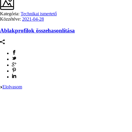
Kategória:
Technikai ismertető
Közzétéve:
2021-04-28
Ablakprofilok összehasonlítása
Elolvasom