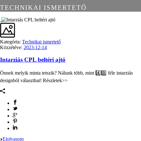
TECHNIKAI ISMERTETŐ
Kategória:
Technikai ismertető
Közzétéve:
2023-12-14
Intarziás CPL beltéri ajtó
Önnek melyik minta tetszik? Nálunk több, mint 4️⃣0️⃣ féle intarziás
designból választhat! Részletek>>
Elolvasom