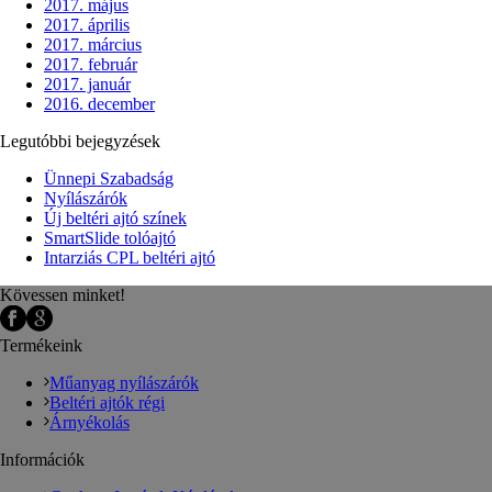
2017. május
2017. április
2017. március
2017. február
2017. január
2016. december
Legutóbbi bejegyzések
Ünnepi Szabadság
Nyílászárók
Új beltéri ajtó színek
SmartSlide tolóajtó
Intarziás CPL beltéri ajtó
Kövessen minket!
Termékeink
Műanyag nyílászárók
Beltéri ajtók régi
Árnyékolás
Információk