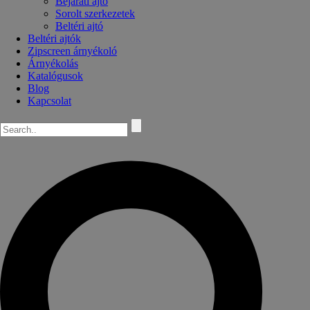
Bejárati ajtó
Sorolt szerkezetek
Beltéri ajtó
Beltéri ajtók
Zipscreen árnyékoló
Árnyékolás
Katalógusok
Blog
Kapcsolat