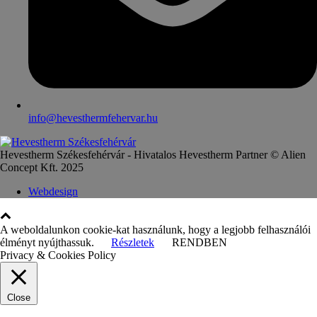
info@hevesthermfehervar.hu
Hevestherm Székesfehérvár - Hivatalos Hevestherm Partner © Alien
Concept Kft. 2025
Webdesign
A weboldalunkon cookie-kat használunk, hogy a legjobb felhasználói
élményt nyújthassuk.
Részletek
RENDBEN
Privacy & Cookies Policy
Close