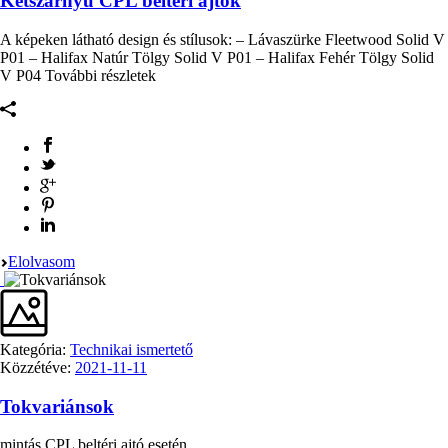
Kétszárnyú CPL beltéri ajtók
A képeken látható design és stílusok: – Lávaszürke Fleetwood Solid V
P01 – Halifax Natúr Tölgy Solid V P01 – Halifax Fehér Tölgy Solid
V P04 További részletek
Elolvasom
Kategória:
Technikai ismertető
Közzétéve:
2021-11-11
Tokvariánsok
mintás CPL beltéri ajtó esetén