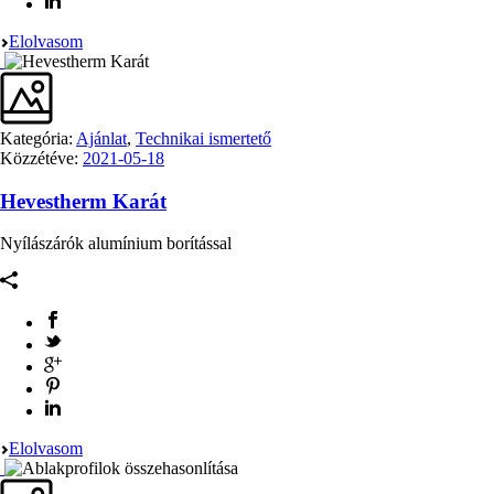
Elolvasom
Kategória:
Ajánlat
,
Technikai ismertető
Közzétéve:
2021-05-18
Hevestherm Karát
Nyílászárók alumínium borítással
Elolvasom