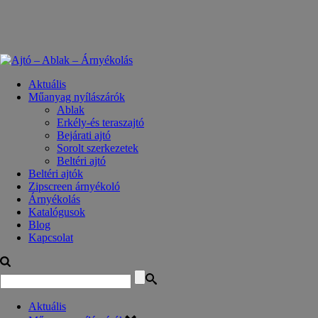
Aktuális
Műanyag nyílászárók
Ablak
Erkély-és teraszajtó
Bejárati ajtó
Sorolt szerkezetek
Beltéri ajtó
Beltéri ajtók
Zipscreen árnyékoló
Árnyékolás
Katalógusok
Blog
Kapcsolat
Aktuális