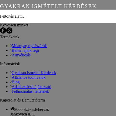
GYAKRAN ISMÉTELT KÉRDÉSEK
Feltöltés alatt…
Kövessen minket!
Termékeink
Műanyag nyílászárók
Beltéri ajtók régi
Árnyékolás
Információk
Gyakran Ismételt Kérdések
Általános tudnivalók
Blog
Adatkezelési tájékoztató
Felhasználási feltételek
Kapcsolat és Bemutatóterm
8000 Székesfehérvár,
Jankovich u. 1.