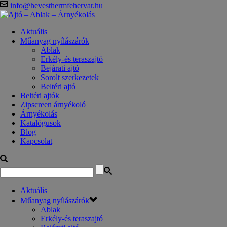
info@hevesthermfehervar.hu
Aktuális
Műanyag nyílászárók
Ablak
Erkély-és teraszajtó
Bejárati ajtó
Sorolt szerkezetek
Beltéri ajtó
Beltéri ajtók
Zipscreen árnyékoló
Árnyékolás
Katalógusok
Blog
Kapcsolat
Aktuális
Műanyag nyílászárók
Ablak
Erkély-és teraszajtó