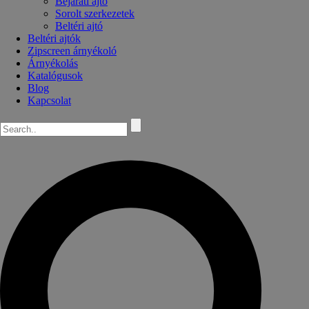
Bejárati ajtó
Sorolt szerkezetek
Beltéri ajtó
Beltéri ajtók
Zipscreen árnyékoló
Árnyékolás
Katalógusok
Blog
Kapcsolat