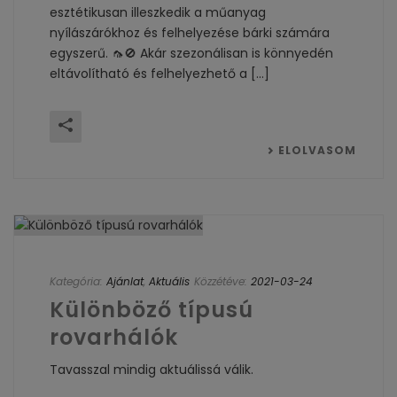
esztétikusan illeszkedik a műanyag
nyílászárókhoz és felhelyezése bárki számára
egyszerű. 🦟🚫 Akár szezonálisan is könnyedén
eltávolítható és felhelyezhető a [...]
ELOLVASOM
Kategória:
Ajánlat
,
Aktuális
Közzétéve:
2021-03-24
Különböző típusú
rovarhálók
Tavasszal mindig aktuálissá válik.