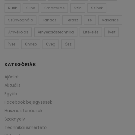
Rurik
Sline
Smartslide
Szín
Színek
Szúnyogháló
Tanacs
Terasz
Tél
Vasarlas
Árnyékolás
Árnyékolástechnika
Értékelés
Ívelt
Íves
Ünnep
Üveg
Ősz
KATEGÓRIÁK
Ajánlat
Aktuális
Egyéb
Facebook bejegyzések
Hasznos tanácsok
Szaknyelv
Technikai ismertető