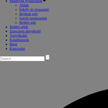
Műanyag nyílászárók
Ablak
Erkély-és teraszajtó
Bejárati ajtó
Sorolt szerkezetek
Beltéri ajtó
Beltéri ajtók
Zipscreen árnyékoló
Árnyékolás
Katalógusok
Blog
Kapcsolat