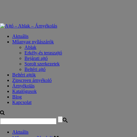
Aktuális
Műanyag nyílászárók
Ablak
Erkély-és teraszajtó
Bejárati ajtó
Sorolt szerkezetek
Beltéri ajtó
Beltéri ajtók
Zipscreen árnyékoló
Árnyékolás
Katalógusok
Blog
Kapcsolat
Aktuális