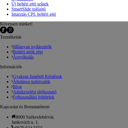
Új beltéri ajtó színek
SmartSlide tolóajtó
Intarziás CPL beltéri ajtó
Kövessen minket!
Termékeink
Műanyag nyílászárók
Beltéri ajtók régi
Árnyékolás
Információk
Gyakran Ismételt Kérdések
Általános tudnivalók
Blog
Adatkezelési tájékoztató
Felhasználási feltételek
Kapcsolat és Bemutatóterm
8000 Székesfehérvár,
Jankovich u. 1.
0670 634 5555