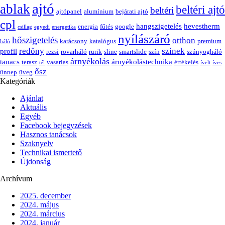
ajtó
ablak
beltéri ajtó
beltéri
ajtópanel
alumínium
bejárati ajtó
cpl
hangszigetelés
hevestherm
energia
fűtés
google
csillag
egyedi
energetika
nyílászáró
hőszigetelés
otthon
karácsony
katalógus
premium
háló
redőny
színek
profil
rezsi
rovarháló
rurik
sline
smartslide
szín
szúnyogháló
árnyékolás
tanacs
árnyékolástechnika
terasz
vasarlas
értékelés
tél
ívelt
íves
ősz
ünnep
üveg
Kategóriák
Ajánlat
Aktuális
Egyéb
Facebook bejegyzések
Hasznos tanácsok
Szaknyelv
Technikai ismertető
Újdonság
Archívum
2025. december
2024. május
2024. március
2024. január