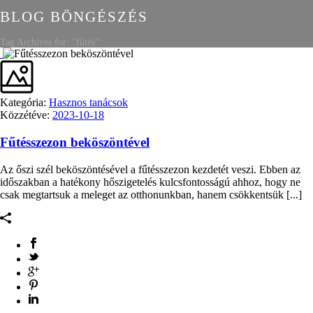
BLOG BÖNGÉSZÉS
Tag Archives for: "fűtés"
Kategória:
Hasznos tanácsok
Közzétéve:
2023-10-18
Fűtésszezon beköszöntével
Az őszi szél beköszöntésével a fűtésszezon kezdetét veszi. Ebben az
időszakban a hatékony hőszigetelés kulcsfontosságú ahhoz, hogy ne
csak megtartsuk a meleget az otthonunkban, hanem csökkentsük [...]