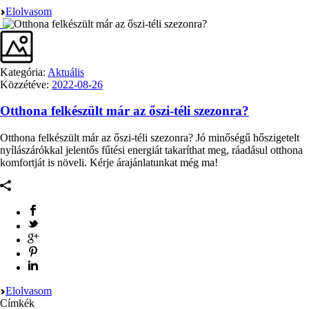
Elolvasom
Kategória:
Aktuális
Közzétéve:
2022-08-26
Otthona felkészült már az őszi-téli szezonra?
Otthona felkészült már az őszi-téli szezonra? Jó minőségű hőszigetelt
nyílászárókkal jelentős fűtési energiát takaríthat meg, ráadásul otthona
komfortját is növeli. Kérje árajánlatunkat még ma!
Elolvasom
Címkék