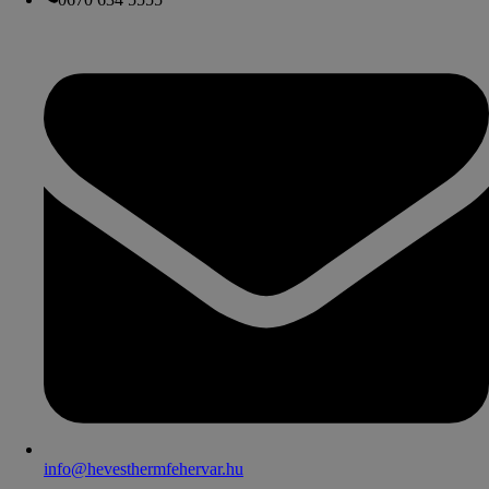
info@hevesthermfehervar.hu