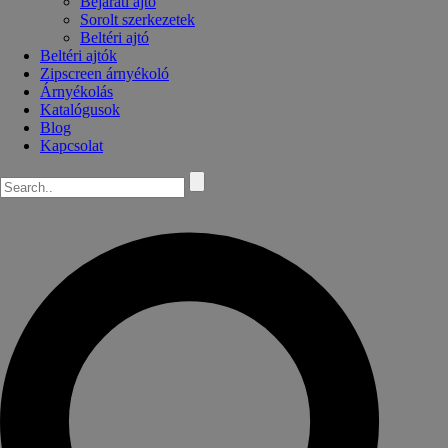
Bejárati ajtó
Sorolt szerkezetek
Beltéri ajtó
Beltéri ajtók
Zipscreen árnyékoló
Árnyékolás
Katalógusok
Blog
Kapcsolat