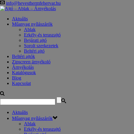
info@hevesthermfehervar.hu
Aktuális
Műanyag nyílászárók
Ablak
Erkély-és teraszajtó
Bejárati ajtó
Sorolt szerkezetek
Beltéri ajtó
Beltéri ajtók
Zipscreen árnyékoló
Árnyékolás
Katalógusok
Blog
Kapcsolat
Aktuális
Műanyag nyílászárók
Ablak
Erkély-és teraszajtó