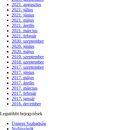
2021. augusztus
2021. július
2021. június
2021. május
2021. április
2021. március
2021. február
2020. szeptember
2020. június
2020. május
2019. szeptember
2018. szeptember
2017. szeptember
2017. június
2017. május
2017. április
2017. március
2017. február
2017. január
2016. december
Legutóbbi bejegyzések
Ünnepi Szabadság
Nyílászárók