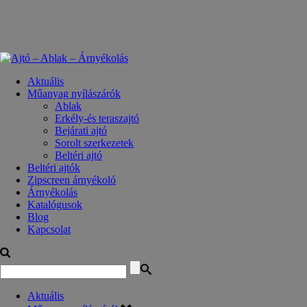
Aktuális
Műanyag nyílászárók
Ablak
Erkély-és teraszajtó
Bejárati ajtó
Sorolt szerkezetek
Beltéri ajtó
Beltéri ajtók
Zipscreen árnyékoló
Árnyékolás
Katalógusok
Blog
Kapcsolat
Aktuális