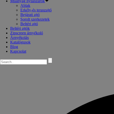
Műanyag nyílászárók
Ablak
Erkély-és teraszajtó
Bejárati ajtó
Sorolt szerkezetek
Beltéri ajtó
Beltéri ajtók
Zipscreen árnyékoló
Árnyékolás
Katalógusok
Blog
Kapcsolat