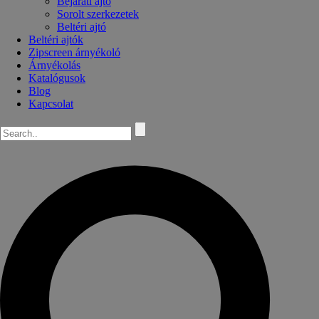
Bejárati ajtó
Sorolt szerkezetek
Beltéri ajtó
Beltéri ajtók
Zipscreen árnyékoló
Árnyékolás
Katalógusok
Blog
Kapcsolat