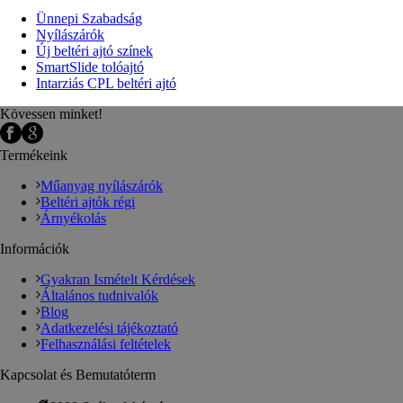
Ünnepi Szabadság
Nyílászárók
Új beltéri ajtó színek
SmartSlide tolóajtó
Intarziás CPL beltéri ajtó
Kövessen minket!
Termékeink
Műanyag nyílászárók
Beltéri ajtók régi
Árnyékolás
Információk
Gyakran Ismételt Kérdések
Általános tudnivalók
Blog
Adatkezelési tájékoztató
Felhasználási feltételek
Kapcsolat és Bemutatóterm