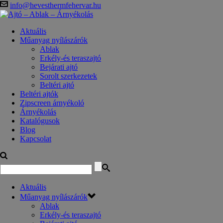
info@hevesthermfehervar.hu
Aktuális
Műanyag nyílászárók
Ablak
Erkély-és teraszajtó
Bejárati ajtó
Sorolt szerkezetek
Beltéri ajtó
Beltéri ajtók
Zipscreen árnyékoló
Árnyékolás
Katalógusok
Blog
Kapcsolat
Aktuális
Műanyag nyílászárók
Ablak
Erkély-és teraszajtó