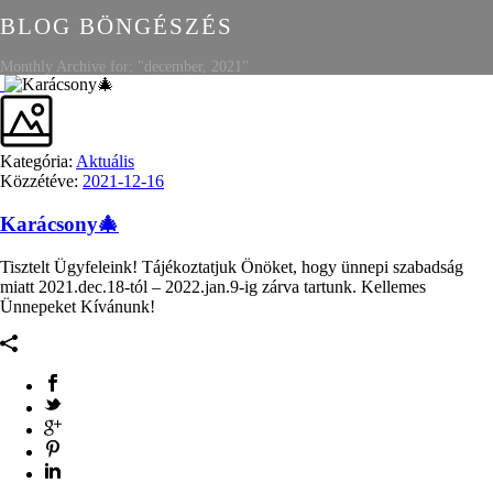
BLOG BÖNGÉSZÉS
Monthly Archive for: "december, 2021"
Kategória:
Aktuális
Közzétéve:
2021-12-16
Karácsony🎄
Tisztelt Ügyfeleink! Tájékoztatjuk Önöket, hogy ünnepi szabadság
miatt 2021.dec.18-tól – 2022.jan.9-ig zárva tartunk. Kellemes
Ünnepeket Kívánunk!