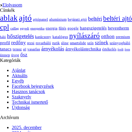
Elolvasom
Címkék
ajtó
ablak
beltéri ajtó
beltéri
ajtópanel
alumínium
bejárati ajtó
cpl
hangszigetelés
hevestherm
energia
fűtés
google
csillag
egyedi
energetika
nyílászáró
hőszigetelés
otthon
karácsony
katalógus
premium
háló
redőny
színek
profil
rezsi
rovarháló
rurik
sline
smartslide
szín
szúnyogháló
árnyékolás
tanacs
árnyékolástechnika
terasz
vasarlas
értékelés
tél
ívelt
íves
ősz
ünnep
üveg
Kategóriák
Ajánlat
Aktuális
Egyéb
Facebook bejegyzések
Hasznos tanácsok
Szaknyelv
Technikai ismertető
Újdonság
Archívum
2025. december