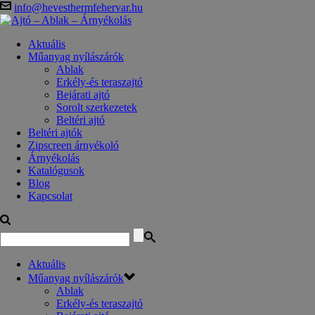
info@hevesthermfehervar.hu
Aktuális
Műanyag nyílászárók
Ablak
Erkély-és teraszajtó
Bejárati ajtó
Sorolt szerkezetek
Beltéri ajtó
Beltéri ajtók
Zipscreen árnyékoló
Árnyékolás
Katalógusok
Blog
Kapcsolat
Aktuális
Műanyag nyílászárók
Ablak
Erkély-és teraszajtó