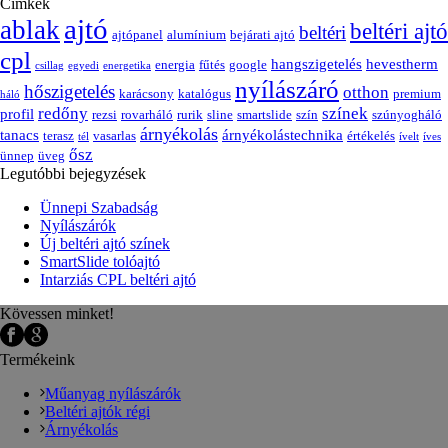
Címkék
ajtó
ablak
beltéri ajtó
beltéri
ajtópanel
alumínium
bejárati ajtó
cpl
hangszigetelés
hevestherm
energia
fűtés
google
csillag
egyedi
energetika
nyílászáró
hőszigetelés
otthon
karácsony
katalógus
premium
háló
redőny
színek
profil
rezsi
rovarháló
rurik
sline
smartslide
szín
szúnyogháló
árnyékolás
tanacs
árnyékolástechnika
terasz
vasarlas
értékelés
tél
ívelt
íves
ősz
ünnep
üveg
Legutóbbi bejegyzések
Ünnepi Szabadság
Nyílászárók
Új beltéri ajtó színek
SmartSlide tolóajtó
Intarziás CPL beltéri ajtó
Kövessen minket!
Termékeink
Műanyag nyílászárók
Beltéri ajtók régi
Árnyékolás