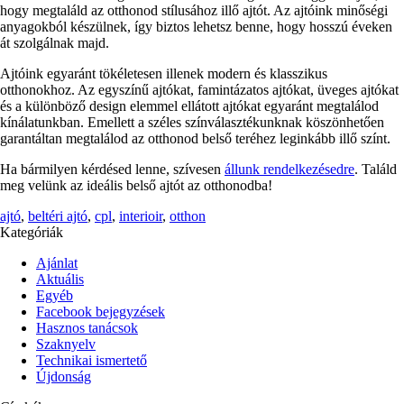
hogy megtaláld az otthonod stílusához illő ajtót. Az ajtóink minőségi
anyagokból készülnek, így biztos lehetsz benne, hogy hosszú éveken
át szolgálnak majd.
Ajtóink egyaránt tökéletesen illenek modern és klasszikus
otthonokhoz. Az egyszínű ajtókat, famintázatos ajtókat, üveges ajtókat
és a különböző design elemmel ellátott ajtókat egyaránt megtalálod
kínálatunkban. Emellett a széles színválasztékunknak köszönhetően
garantáltan megtalálod az otthonod belső teréhez leginkább illő színt.
Ha bármilyen kérdésed lenne, szívesen
állunk rendelkezésedre
. Találd
meg velünk az ideális belső ajtót az otthonodba!
ajtó
,
beltéri ajtó
,
cpl
,
interioir
,
otthon
Kategóriák
Ajánlat
Aktuális
Egyéb
Facebook bejegyzések
Hasznos tanácsok
Szaknyelv
Technikai ismertető
Újdonság