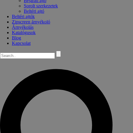
Bejárati ajtó
Sorolt szerkezetek
Beltéri ajtó
Beltéri ajtók
Zipscreen árnyékoló
Árnyékolás
Katalógusok
Blog
Kapcsolat