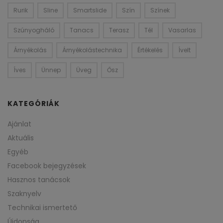
Rurik
Sline
Smartslide
Szín
Színek
Szúnyogháló
Tanacs
Terasz
Tél
Vasarlas
Árnyékolás
Árnyékolástechnika
Értékelés
Ívelt
Íves
Ünnep
Üveg
Ősz
KATEGÓRIÁK
Ajánlat
Aktuális
Egyéb
Facebook bejegyzések
Hasznos tanácsok
Szaknyelv
Technikai ismertető
Újdonság