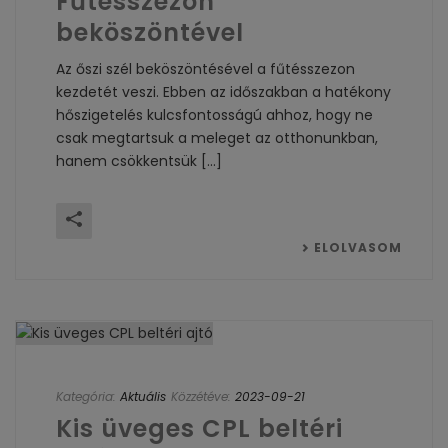
Fűtésszezon
beköszöntével
Az őszi szél beköszöntésével a fűtésszezon
kezdetét veszi. Ebben az időszakban a hatékony
hőszigetelés kulcsfontosságú ahhoz, hogy ne
csak megtartsuk a meleget az otthonunkban,
hanem csökkentsük [...]
ELOLVASOM
Kategória:
Aktuális
Közzétéve:
2023-09-21
Kis üveges CPL beltéri