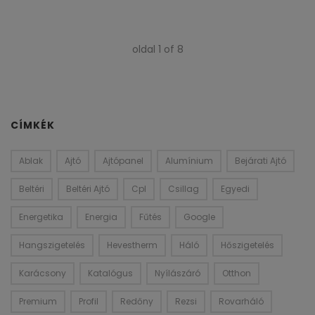
oldal
1
of
8
CÍMKÉK
Ablak
Ajtó
Ajtópanel
Alumínium
Bejárati Ajtó
Beltéri
Beltéri Ajtó
Cpl
Csillag
Egyedi
Energetika
Energia
Fűtés
Google
Hangszigetelés
Hevestherm
Háló
Hőszigetelés
Karácsony
Katalógus
Nyílászáró
Otthon
Premium
Profil
Redőny
Rezsi
Rovarháló