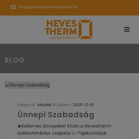
info@hevesthermfehervar.hu
BLOG
Kategória:
Aktuális
Közzétéve:
2025-12-19
Ünnepi Szabadság
🎄Kellemes Ünnepeket Kíván a Hevestherm
Székesfehérávr csapata! 👉Tájékoztatjuk