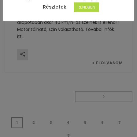
Részletek
RENDBEN
Könnyedén le-fel mozgatható kiváló minőségű
napallenző és szélvédő oldalfal. Lehúzott
állapotában akár 40 km/h-ás szélnek is ellenáll!
Motorizálható, szín választható. További infók
itt.
ELOLVASOM
1
2
3
4
5
6
7
8