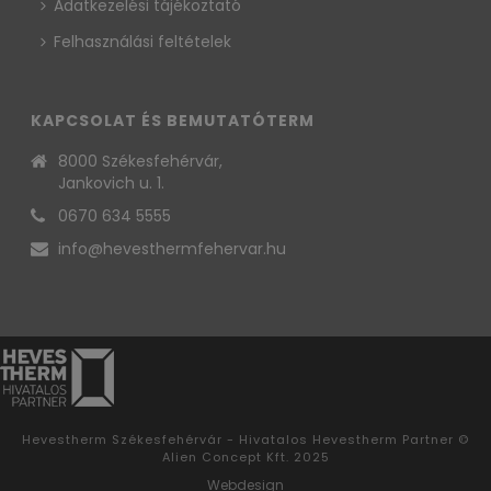
Adatkezelési tájékoztató
Felhasználási feltételek
KAPCSOLAT ÉS BEMUTATÓTERM
8000 Székesfehérvár,
Jankovich u. 1.
0670 634 5555
info@hevesthermfehervar.hu
Hevestherm Székesfehérvár - Hivatalos Hevestherm Partner ©
Alien Concept Kft. 2025
Webdesign