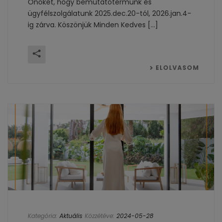
Önöket, hogy bemutatótermünk és
ügyfélszolgálatunk 2025.dec.20-tól, 2026.jan.4-
ig zárva. Köszönjük Minden Kedves [...]
ELOLVASOM
Kategória:
Aktuális
Közzétéve:
2024-05-28