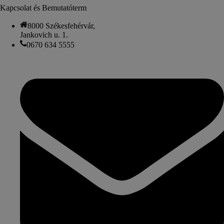
Kapcsolat és Bemutatóterm
8000 Székesfehérvár,
Jankovich u. 1.
0670 634 5555