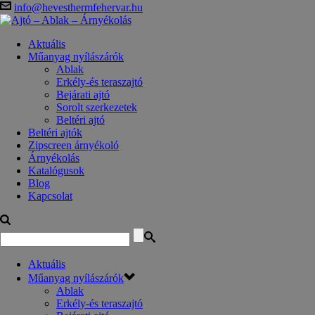
info@hevesthermfehervar.hu
Aktuális
Műanyag nyílászárók
Ablak
Erkély-és teraszajtó
Bejárati ajtó
Sorolt szerkezetek
Beltéri ajtó
Beltéri ajtók
Zipscreen árnyékoló
Árnyékolás
Katalógusok
Blog
Kapcsolat
Aktuális
Műanyag nyílászárók
Ablak
Erkély-és teraszajtó