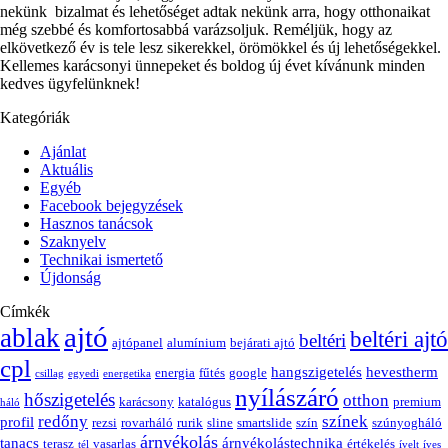
nekünk bizalmat és lehetőséget adtak nekünk arra, hogy otthonaikat
még szebbé és komfortosabbá varázsoljuk. Reméljük, hogy az
elkövetkező év is tele lesz sikerekkel, örömökkel és új lehetőségekkel.
Kellemes karácsonyi ünnepeket és boldog új évet kívánunk minden
kedves ügyfelünknek!
Kategóriák
Ajánlat
Aktuális
Egyéb
Facebook bejegyzések
Hasznos tanácsok
Szaknyelv
Technikai ismertető
Újdonság
Címkék
ajtó
ablak
beltéri ajtó
beltéri
ajtópanel
alumínium
bejárati ajtó
cpl
hangszigetelés
hevestherm
energia
fűtés
google
csillag
egyedi
energetika
nyílászáró
hőszigetelés
otthon
karácsony
katalógus
premium
háló
redőny
színek
profil
rezsi
rovarháló
rurik
sline
smartslide
szín
szúnyogháló
árnyékolás
tanacs
árnyékolástechnika
terasz
vasarlas
értékelés
tél
ívelt
íves