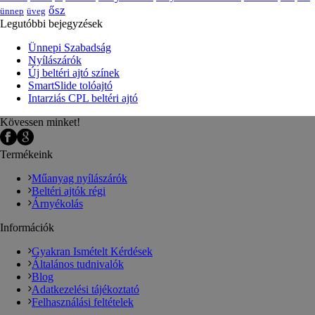
ősz
ünnep
üveg
Legutóbbi bejegyzések
Ünnepi Szabadság
Nyílászárók
Új beltéri ajtó színek
SmartSlide tolóajtó
Intarziás CPL beltéri ajtó
Kövessen minket!
Termékeink
Műanyag nyílászárók
Beltéri ajtók régi
Árnyékolás
Információk
Gyakran Ismételt Kérdések
Általános tudnivalók
Blog
Adatkezelési tájékoztató
Felhasználási feltételek