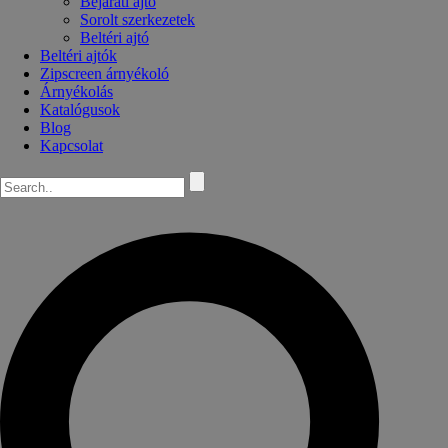
Bejárati ajtó
Sorolt szerkezetek
Beltéri ajtó
Beltéri ajtók
Zipscreen árnyékoló
Árnyékolás
Katalógusok
Blog
Kapcsolat