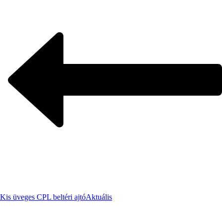
Kis üveges CPL beltéri ajtó
Aktuális