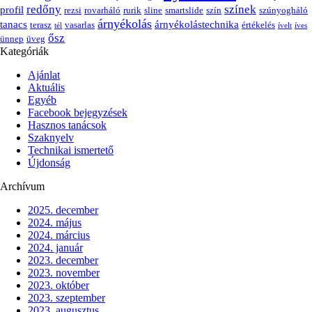
redőny
színek
profil
rezsi
rovarháló
rurik
sline
smartslide
szín
szúnyogháló
árnyékolás
tanacs
árnyékolástechnika
terasz
vasarlas
értékelés
tél
ívelt
íves
ősz
ünnep
üveg
Kategóriák
Ajánlat
Aktuális
Egyéb
Facebook bejegyzések
Hasznos tanácsok
Szaknyelv
Technikai ismertető
Újdonság
Archívum
2025. december
2024. május
2024. március
2024. január
2023. december
2023. november
2023. október
2023. szeptember
2023. augusztus