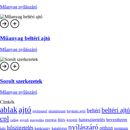
Műanyag nyílászáró
Műanyag beltéri ajtó
Műanyag nyílászáró
Sorolt szerkezetek
Műanyag nyílászáró
Címkék
ajtó
ablak
beltéri ajtó
beltéri
ajtópanel
alumínium
bejárati ajtó
cpl
hangszigetelés
hevestherm
energia
fűtés
google
csillag
egyedi
energetika
nyílászáró
hőszigetelés
otthon
karácsony
katalógus
premium
háló