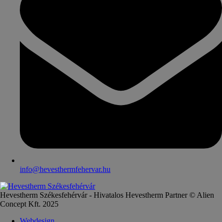
info@hevesthermfehervar.hu
Hevestherm Székesfehérvár - Hivatalos Hevestherm Partner © Alien
Concept Kft. 2025
Webdesign