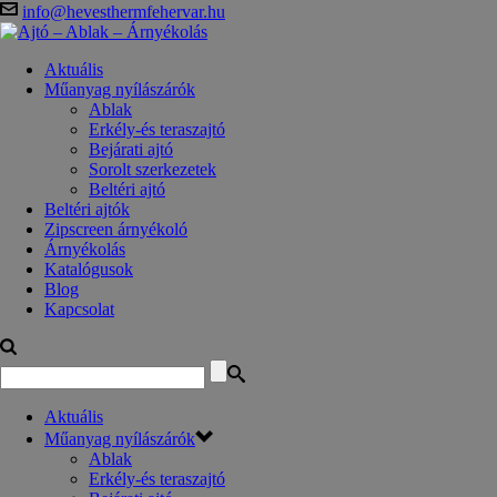
info@hevesthermfehervar.hu
Aktuális
Műanyag nyílászárók
Ablak
Erkély-és teraszajtó
Bejárati ajtó
Sorolt szerkezetek
Beltéri ajtó
Beltéri ajtók
Zipscreen árnyékoló
Árnyékolás
Katalógusok
Blog
Kapcsolat
Aktuális
Műanyag nyílászárók
Ablak
Erkély-és teraszajtó