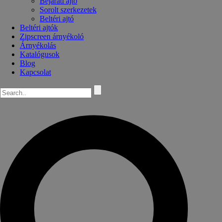
Bejárati ajtó
Sorolt szerkezetek
Beltéri ajtó
Beltéri ajtók
Zipscreen árnyékoló
Árnyékolás
Katalógusok
Blog
Kapcsolat