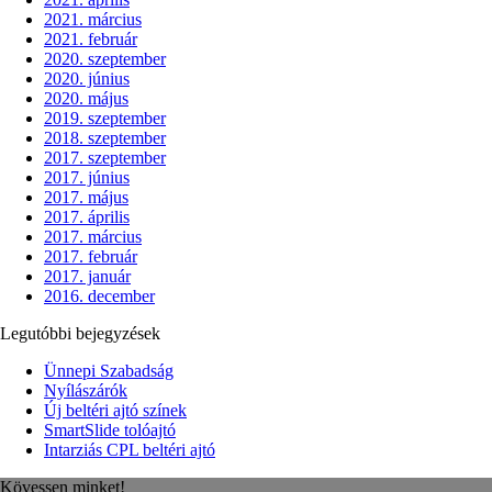
2021. március
2021. február
2020. szeptember
2020. június
2020. május
2019. szeptember
2018. szeptember
2017. szeptember
2017. június
2017. május
2017. április
2017. március
2017. február
2017. január
2016. december
Legutóbbi bejegyzések
Ünnepi Szabadság
Nyílászárók
Új beltéri ajtó színek
SmartSlide tolóajtó
Intarziás CPL beltéri ajtó
Kövessen minket!