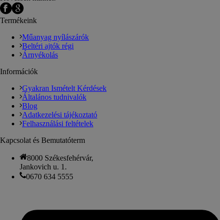
Termékeink
Műanyag nyílászárók
Beltéri ajtók régi
Árnyékolás
Információk
Gyakran Ismételt Kérdések
Általános tudnivalók
Blog
Adatkezelési tájékoztató
Felhasználási feltételek
Kapcsolat és Bemutatóterm
8000 Székesfehérvár,
Jankovich u. 1.
0670 634 5555