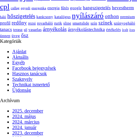
cpl
hangszigetelés
hevestherm
energia
fűtés
google
csillag
egyedi
energetika
nyílászáró
hőszigetelés
otthon
karácsony
katalógus
premium
háló
redőny
színek
profil
rezsi
rovarháló
rurik
sline
smartslide
szín
szúnyogháló
árnyékolás
tanacs
árnyékolástechnika
terasz
vasarlas
értékelés
tél
ívelt
íves
ősz
ünnep
üveg
Kategóriák
Ajánlat
Aktuális
Egyéb
Facebook bejegyzések
Hasznos tanácsok
Szaknyelv
Technikai ismertető
Újdonság
Archívum
2025. december
2024. május
2024. március
2024. január
2023. december