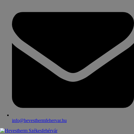
info@hevesthermfehervar.hu