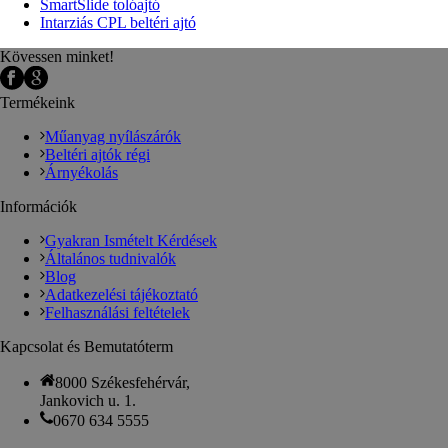
SmartSlide tolóajtó
Intarziás CPL beltéri ajtó
Kövessen minket!
Termékeink
Műanyag nyílászárók
Beltéri ajtók régi
Árnyékolás
Információk
Gyakran Ismételt Kérdések
Általános tudnivalók
Blog
Adatkezelési tájékoztató
Felhasználási feltételek
Kapcsolat és Bemutatóterm
8000 Székesfehérvár,
Jankovich u. 1.
0670 634 5555