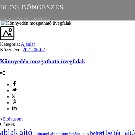
BLOG BÖNGÉSZÉS
Tag Archives for: "panorama"
Kategória:
Ajánlat
Közzétéve:
2021-06-02
Könnyedén mozgatható üvegfalak
Elolvasom
Címkék
ajtó
ablak
beltéri ajtó
beltéri
ajtópanel
alumínium
bejárati ajtó