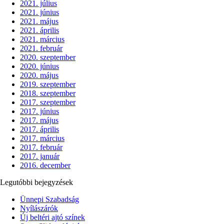
2021. július
2021. június
2021. május
2021. április
2021. március
2021. február
2020. szeptember
2020. június
2020. május
2019. szeptember
2018. szeptember
2017. szeptember
2017. június
2017. május
2017. április
2017. március
2017. február
2017. január
2016. december
Legutóbbi bejegyzések
Ünnepi Szabadság
Nyílászárók
Új beltéri ajtó színek