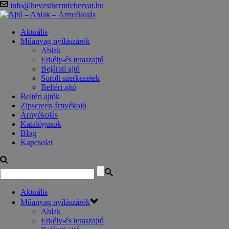
info@hevesthermfehervar.hu
Aktuális
Műanyag nyílászárók
Ablak
Erkély-és teraszajtó
Bejárati ajtó
Sorolt szerkezetek
Beltéri ajtó
Beltéri ajtók
Zipscreen árnyékoló
Árnyékolás
Katalógusok
Blog
Kapcsolat
Aktuális
Műanyag nyílászárók
Ablak
Erkély-és teraszajtó