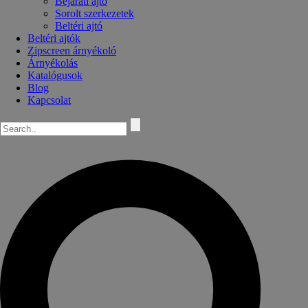
Bejárati ajtó
Sorolt szerkezetek
Beltéri ajtó
Beltéri ajtók
Zipscreen árnyékoló
Árnyékolás
Katalógusok
Blog
Kapcsolat