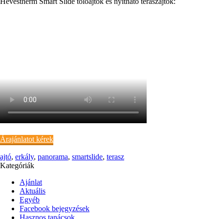
Hevestherm Smart Slide tolóajtók és nyitható teraszajtók:
Árajánlatot kérek
ajtó
,
erkály
,
panorama
,
smartslide
,
terasz
Kategóriák
Ajánlat
Aktuális
Egyéb
Facebook bejegyzések
Hasznos tanácsok