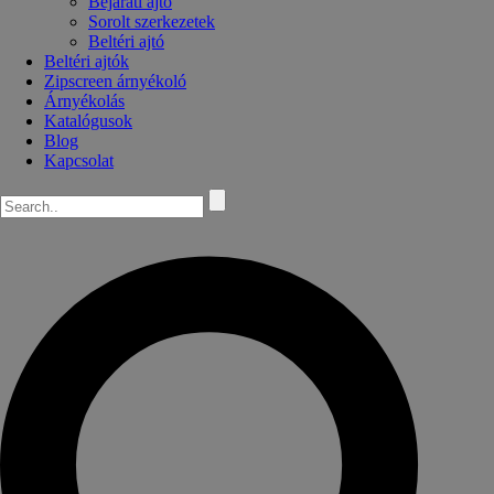
Bejárati ajtó
Sorolt szerkezetek
Beltéri ajtó
Beltéri ajtók
Zipscreen árnyékoló
Árnyékolás
Katalógusok
Blog
Kapcsolat