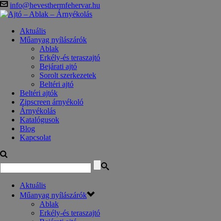
info@hevesthermfehervar.hu
Aktuális
Műanyag nyílászárók
Ablak
Erkély-és teraszajtó
Bejárati ajtó
Sorolt szerkezetek
Beltéri ajtó
Beltéri ajtók
Zipscreen árnyékoló
Árnyékolás
Katalógusok
Blog
Kapcsolat
Aktuális
Műanyag nyílászárók
Ablak
Erkély-és teraszajtó