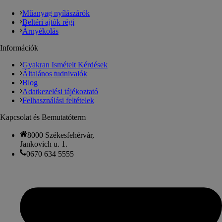
Műanyag nyílászárók
Beltéri ajtók régi
Árnyékolás
Információk
Gyakran Ismételt Kérdések
Általános tudnivalók
Blog
Adatkezelési tájékoztató
Felhasználási feltételek
Kapcsolat és Bemutatóterm
8000 Székesfehérvár,
Jankovich u. 1.
0670 634 5555