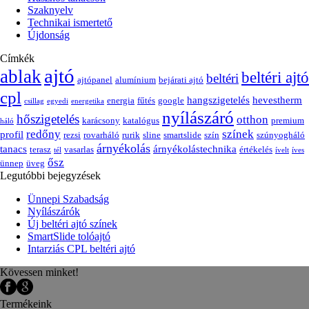
Szaknyelv
Technikai ismertető
Újdonság
Címkék
ajtó
ablak
beltéri ajtó
beltéri
ajtópanel
alumínium
bejárati ajtó
cpl
hangszigetelés
hevestherm
energia
fűtés
google
csillag
egyedi
energetika
nyílászáró
hőszigetelés
otthon
karácsony
katalógus
premium
háló
redőny
színek
profil
rezsi
rovarháló
rurik
sline
smartslide
szín
szúnyogháló
árnyékolás
tanacs
árnyékolástechnika
terasz
vasarlas
értékelés
tél
ívelt
íves
ősz
ünnep
üveg
Legutóbbi bejegyzések
Ünnepi Szabadság
Nyílászárók
Új beltéri ajtó színek
SmartSlide tolóajtó
Intarziás CPL beltéri ajtó
Kövessen minket!
Termékeink