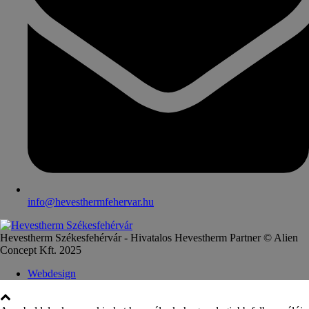
info@hevesthermfehervar.hu
Hevestherm Székesfehérvár - Hivatalos Hevestherm Partner © Alien
Concept Kft. 2025
Webdesign