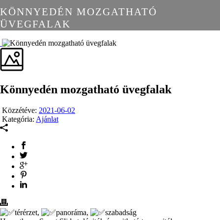
KÖNNYEDÉN MOZGATHATÓ
ÜVEGFALAK
Könnyedén mozgatható üvegfalak
Közzétéve:
2021-06-02
Kategória:
Ajánlat
térérzet,
panoráma,
szabadság