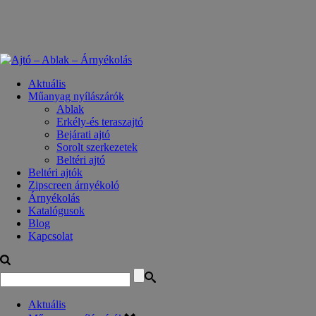
Aktuális
Műanyag nyílászárók
Ablak
Erkély-és teraszajtó
Bejárati ajtó
Sorolt szerkezetek
Beltéri ajtó
Beltéri ajtók
Zipscreen árnyékoló
Árnyékolás
Katalógusok
Blog
Kapcsolat
Aktuális