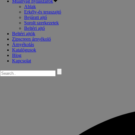
Műanyag nyílászárók
Ablak
Erkély-és teraszajtó
Bejárati ajtó
Sorolt szerkezetek
Beltéri ajtó
Beltéri ajtók
Zipscreen árnyékoló
Árnyékolás
Katalógusok
Blog
Kapcsolat