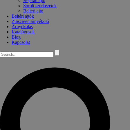
Bejárati ajtó
Sorolt szerkezetek
Beltéri ajtó
Beltéri ajtók
Zipscreen árnyékoló
Árnyékolás
Katalógusok
Blog
Kapcsolat