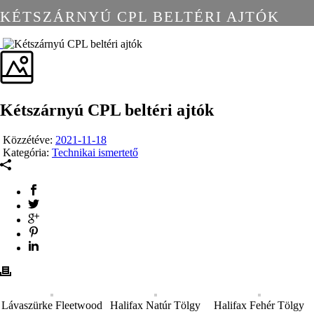
KÉTSZÁRNYÚ CPL BELTÉRI AJTÓK
Kétszárnyú CPL beltéri ajtók
Közzétéve:
2021-11-18
Kategória:
Technikai ismertető
Lávaszürke Fleetwood
Halifax Natúr Tölgy
Halifax Fehér Tölgy