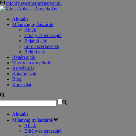
info@hevesthermfehervar.hu
Aktuális
Műanyag nyílászárók
Ablak
Erkély-és teraszajtó
Bejárati ajtó
Sorolt szerkezetek
Beltéri ajtó
Beltéri ajtók
Zipscreen árnyékoló
Árnyékolás
Katalógusok
Blog
Kapcsolat
Aktuális
Műanyag nyílászárók
Ablak
Erkély-és teraszajtó