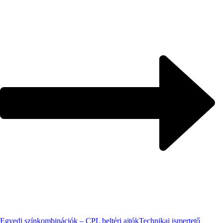
Egyedi színkombinációk – CPL beltéri ajtók
Technikai ismertető