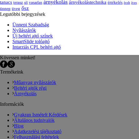
árnyékolás
tanacs
árnyékolástechnika
terasz
vasarlas
értékelés
tél
ívelt
íves
ősz
ünnep
üveg
Legutóbbi bejegyzések
Ünnepi Szabadság
Nyílászárók
Új beltéri ajtó színek
SmartSlide tolóajtó
Intarziás CPL beltéri ajtó
Kövessen minket!
Termékeink
Műanyag nyílászárók
Beltéri ajtók régi
Árnyékolás
Információk
Gyakran Ismételt Kérdések
Általános tudnivalók
Blog
Adatkezelési tájékoztató
Felhasználási feltételek