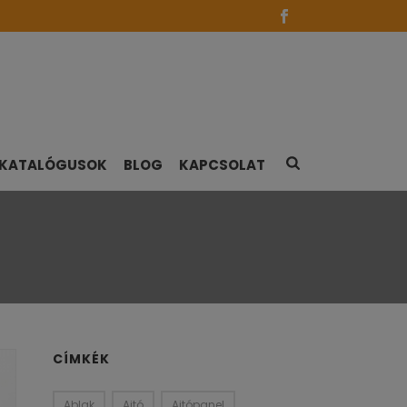
KATALÓGUSOK
BLOG
KAPCSOLAT
CÍMKÉK
Ablak
Ajtó
Ajtópanel