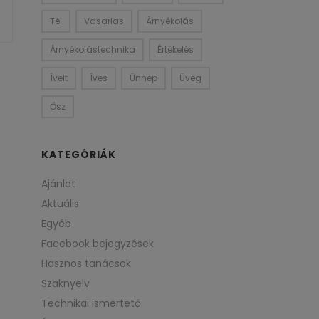
Tél
Vasarlas
Árnyékolás
Árnyékolástechnika
Értékelés
Ívelt
Íves
Ünnep
Üveg
Ősz
KATEGÓRIÁK
Ajánlat
Aktuális
Egyéb
Facebook bejegyzések
Hasznos tanácsok
Szaknyelv
Technikai ismertető