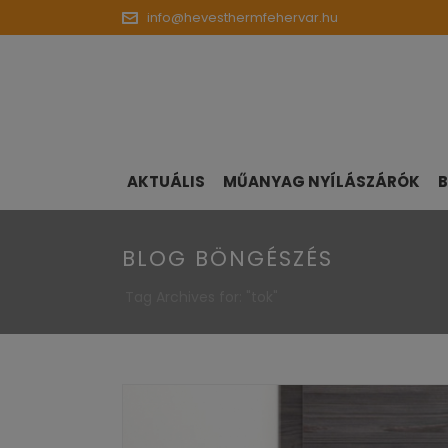
info@hevesthermfehervar.hu
AKTUÁLIS
MŰANYAG NYÍLÁSZÁRÓK
B
BLOG BÖNGÉSZÉS
Tag Archives for: "tok"