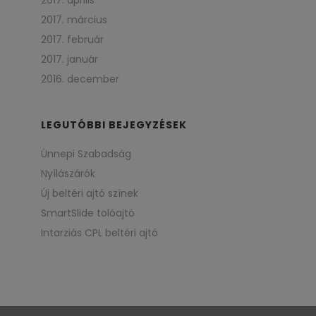
2017. április
2017. március
2017. február
2017. január
2016. december
LEGUTÓBBI BEJEGYZÉSEK
Ünnepi Szabadság
Nyílászárók
Új beltéri ajtó színek
SmartSlide tolóajtó
Intarziás CPL beltéri ajtó