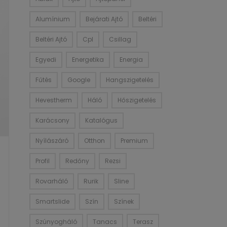
Alumínium
Bejárati Ajtó
Beltéri
Beltéri Ajtó
Cpl
Csillag
Egyedi
Energetika
Energia
Fűtés
Google
Hangszigetelés
Hevestherm
Háló
Hőszigetelés
Karácsony
Katalógus
Nyílászáró
Otthon
Premium
Profil
Redőny
Rezsi
Rovarháló
Rurik
Sline
Smartslide
Szín
Színek
Szúnyogháló
Tanacs
Terasz