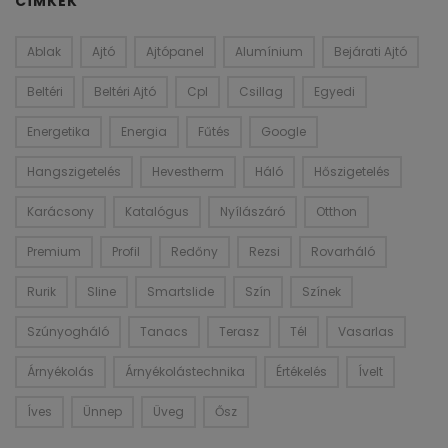
CÍMKÉK
Ablak
Ajtó
Ajtópanel
Alumínium
Bejárati Ajtó
Beltéri
Beltéri Ajtó
Cpl
Csillag
Egyedi
Energetika
Energia
Fűtés
Google
Hangszigetelés
Hevestherm
Háló
Hőszigetelés
Karácsony
Katalógus
Nyílászáró
Otthon
Premium
Profil
Redőny
Rezsi
Rovarháló
Rurik
Sline
Smartslide
Szín
Színek
Szúnyogháló
Tanacs
Terasz
Tél
Vasarlas
Árnyékolás
Árnyékolástechnika
Értékelés
Ívelt
Íves
Ünnep
Üveg
Ősz