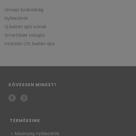
Ünnepi Szabadság
Nyílászárók
Új beltéri ajtó színek
SmartSlide tolóajtó
Intarziás CPL beltéri ajtó
KÖVESSEN MINKET!
TERMÉKEINK
Műanyag nyílászárók