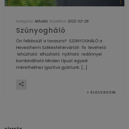
Kategória:
Aktuális
Közzétéve:
2022-02-28
Szúnyogháló
Ön felkészült a tavaszra? SZÚNYOGHÁLÓ a
Hevestherm Székesfehérvártól! fix levehető
lehúzható elhúzható nyitható redőnnyel
kombinálható Minden típust egyedi
mérethekhez igazítva gyártunk. [...]
ELOLVASOM