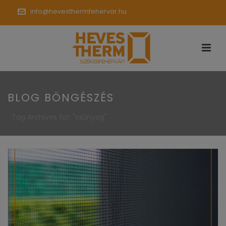
info@hevesthermfehervar.hu
BLOG BÖNGÉSZÉS
Tag Archives for: "szúnyog"