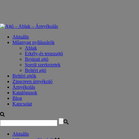
Aktuális
Műanyag nyílászárók
Ablak
Erkély-és teraszajtó
Bejárati ajtó
Sorolt szerkezetek
Beltéri ajtó
Beltéri ajtók
Zipscreen árnyékoló
Árnyékolás
Katalógusok
Blog
Kapcsolat
Aktuális