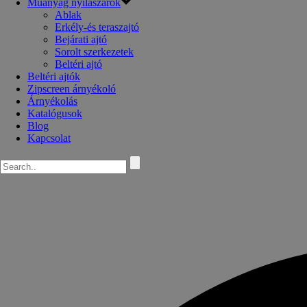
Műanyag nyílászárók
Ablak
Erkély-és teraszajtó
Bejárati ajtó
Sorolt szerkezetek
Beltéri ajtó
Beltéri ajtók
Zipscreen árnyékoló
Árnyékolás
Katalógusok
Blog
Kapcsolat