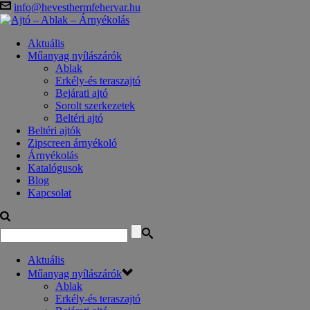
info@hevesthermfehervar.hu
Aktuális
Műanyag nyílászárók
Ablak
Erkély-és teraszajtó
Bejárati ajtó
Sorolt szerkezetek
Beltéri ajtó
Beltéri ajtók
Zipscreen árnyékoló
Árnyékolás
Katalógusok
Blog
Kapcsolat
Aktuális
Műanyag nyílászárók
Ablak
Erkély-és teraszajtó