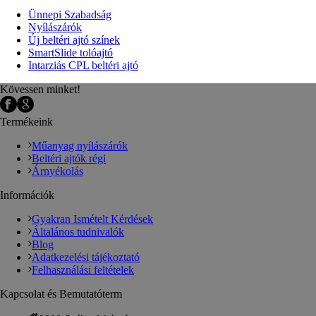
Ünnepi Szabadság
Nyílászárók
Új beltéri ajtó színek
SmartSlide tolóajtó
Intarziás CPL beltéri ajtó
Kövessen minket!
Termékeink
Műanyag nyílászárók
Beltéri ajtók régi
Árnyékolás
Információk
Gyakran Ismételt Kérdések
Általános tudnivalók
Blog
Adatkezelési tájékoztató
Felhasználási feltételek
Kapcsolat és Bemutatóterm