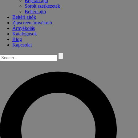
Bejárati ajtó
Sorolt szerkezetek
Beltéri ajtó
Beltéri ajtók
Zipscreen árnyékoló
Árnyékolás
Katalógusok
Blog
Kapcsolat