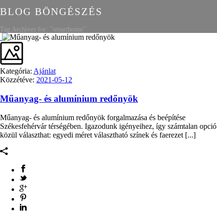
BLOG BÖNGÉSZÉS
Tag Archives for: "smarthome"
Kategória:
Ajánlat
Közzétéve:
2021-05-12
Műanyag- és alumínium redőnyök
Műanyag- és alumínium redőnyök forgalmazása és beépítése
Székesfehérvár térségében. Igazodunk igényeihez, így számtalan opció
közül választhat: egyedi méret választható színek és faerezet [...]