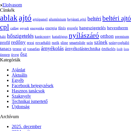
Elolvasom
Címkék
ajtó
ablak
beltéri ajtó
beltéri
ajtópanel
alumínium
bejárati ajtó
cpl
hangszigetelés
hevestherm
energia
fűtés
google
csillag
egyedi
energetika
nyílászáró
hőszigetelés
otthon
karácsony
katalógus
premium
háló
redőny
színek
profil
rezsi
rovarháló
rurik
sline
smartslide
szín
szúnyogháló
árnyékolás
tanacs
árnyékolástechnika
terasz
vasarlas
értékelés
tél
ívelt
íves
ősz
ünnep
üveg
Kategóriák
Ajánlat
Aktuális
Egyéb
Facebook bejegyzések
Hasznos tanácsok
Szaknyelv
Technikai ismertető
Újdonság
Archívum
2025. december