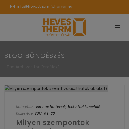
info@hevesthermfehervar.hu
BLOG BÖNGÉSZÉS
Tag Archives for: "profilok"
Kategória:
Hasznos tanácsok
,
Technikai ismertető
Közzétéve:
2017-09-30
Milyen szempontok