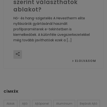
szerint választhatok
ablakot?
Hő- és hang-szigetelés A Hevestherm elite
nyílászárók gyártásánál használt
profilparaméterek e-tekintetben is
kiemelkedőek. A különféle üvegszerkezetekkel
még tovább javíthatóak ezek a [...]
ELOLVASOM
CÍMKÉK
Ablak
Ajtó
Ajtópanel
Alumínium
Bejárati Ajtó