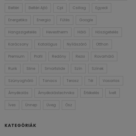
Beltéri
Beltéri Ajtó
Cpl
Csillag
Egyedi
Energetika
Energia
Fűtés
Google
Hangszigetelés
Hevestherm
Háló
Hőszigetelés
Karácsony
Katalógus
Nyílászáró
Otthon
Premium
Profil
Redőny
Rezsi
Rovarháló
Rurik
Sline
Smartslide
Szín
Színek
Szúnyogháló
Tanacs
Terasz
Tél
Vasarlas
Árnyékolás
Árnyékolástechnika
Értékelés
Ívelt
Íves
Ünnep
Üveg
Ősz
KATEGÓRIÁK