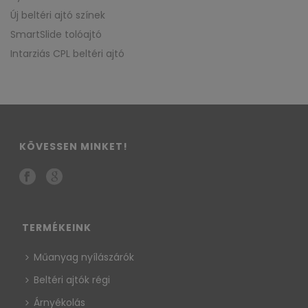
Új beltéri ajtó színek
SmartSlide tolóajtó
Intarziás CPL beltéri ajtó
KÖVESSEN MINKET!
TERMÉKEINK
Műanyag nyílászárók
Beltéri ajtók régi
Árnyékolás