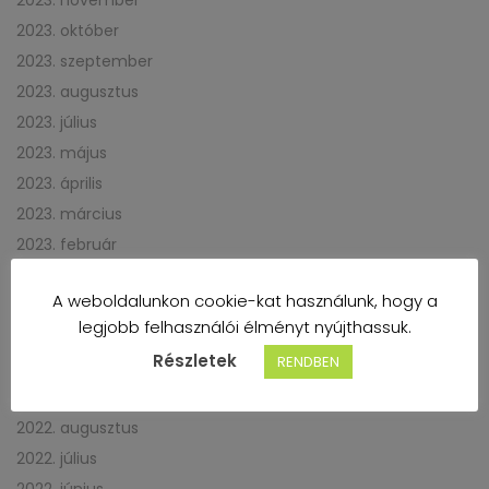
2023. október
2023. szeptember
2023. augusztus
2023. július
2023. május
2023. április
2023. március
2023. február
2023. január
A weboldalunkon cookie-kat használunk, hogy a
2022. december
legjobb felhasználói élményt nyújthassuk.
2022. november
Részletek
RENDBEN
2022. október
2022. szeptember
2022. augusztus
2022. július
2022. június