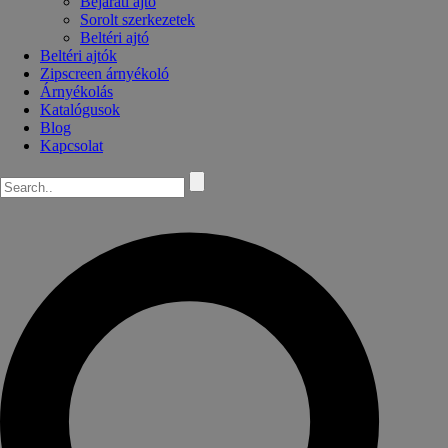
Bejárati ajtó
Sorolt szerkezetek
Beltéri ajtó
Beltéri ajtók
Zipscreen árnyékoló
Árnyékolás
Katalógusok
Blog
Kapcsolat