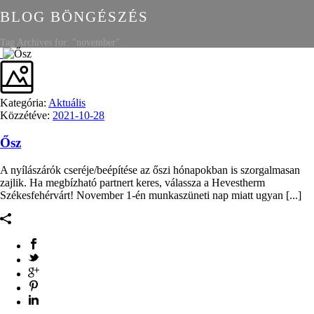
BLOG BÖNGÉSZÉS
Tag Archives for: "november"
Kategória:
Aktuális
Közzétéve:
2021-10-28
Ősz
A nyílászárók cseréje/beépítése az őszi hónapokban is szorgalmasan
zajlik. Ha megbízható partnert keres, válassza a Hevestherm
Székesfehérvárt! November 1-én munkaszüneti nap miatt ugyan [...]