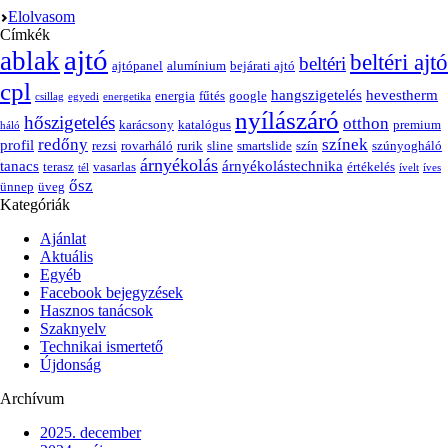
Elolvasom
Címkék
ajtó
ablak
beltéri ajtó
beltéri
ajtópanel
alumínium
bejárati ajtó
cpl
hangszigetelés
hevestherm
energia
fűtés
google
csillag
egyedi
energetika
nyílászáró
hőszigetelés
otthon
karácsony
katalógus
premium
háló
redőny
színek
profil
rezsi
rovarháló
rurik
sline
smartslide
szín
szúnyogháló
árnyékolás
tanacs
árnyékolástechnika
terasz
vasarlas
értékelés
tél
ívelt
íves
ősz
ünnep
üveg
Kategóriák
Ajánlat
Aktuális
Egyéb
Facebook bejegyzések
Hasznos tanácsok
Szaknyelv
Technikai ismertető
Újdonság
Archívum
2025. december