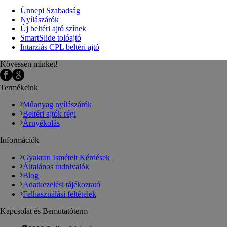
Ünnepi Szabadság
Nyílászárók
Új beltéri ajtó színek
SmartSlide tolóajtó
Intarziás CPL beltéri ajtó
Kövessen minket!
Termékeink
Műanyag nyílászárók
Beltéri ajtók régi
Árnyékolás
Információk
Gyakran Ismételt Kérdések
Általános tudnivalók
Blog
Adatkezelési tájékoztató
Felhasználási feltételek
Kapcsolat és Bemutatóterm