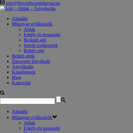
info@hevesthermfehervar.hu
Aktuális
Műanyag nyílászárók
Ablak
Erkély-és teraszajtó
Bejárati ajtó
Sorolt szerkezetek
Beltéri ajtó
Beltéri ajtók
Zipscreen árnyékoló
Árnyékolás
Katalógusok
Blog
Kapcsolat
Aktuális
Műanyag nyílászárók
Ablak
Erkély-és teraszajtó