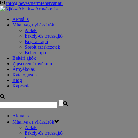
info@hevesthermfehervar.hu
Aktuális
Műanyag nyílászárók
Ablak
Erkély-és teraszajtó
Bejárati ajtó
Sorolt szerkezetek
Beltéri ajtó
Beltéri ajtók
Zipscreen árnyékoló
Árnyékolás
Katalógusok
Blog
Kapcsolat
Aktuális
Műanyag nyílászárók
Ablak
Erkély-és teraszajtó