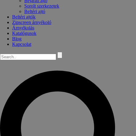
Bejárati ajtó
Sorolt szerkezetek
Beltéri ajtó
Beltéri ajtók
Zipscreen árnyékoló
Árnyékolás
Katalógusok
Blog
Kapcsolat