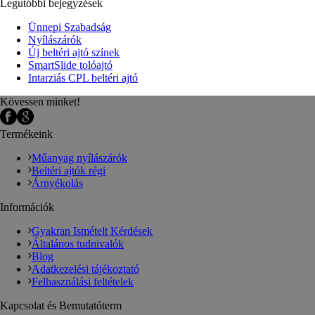
Legutóbbi bejegyzések
Ünnepi Szabadság
Nyílászárók
Új beltéri ajtó színek
SmartSlide tolóajtó
Intarziás CPL beltéri ajtó
Kövessen minket!
Termékeink
Műanyag nyílászárók
Beltéri ajtók régi
Árnyékolás
Információk
Gyakran Ismételt Kérdések
Általános tudnivalók
Blog
Adatkezelési tájékoztató
Felhasználási feltételek
Kapcsolat és Bemutatóterm