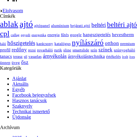
Elolvasom
Címkék
ajtó
ablak
beltéri ajtó
beltéri
ajtópanel
alumínium
bejárati ajtó
cpl
hangszigetelés
hevestherm
energia
fűtés
google
csillag
egyedi
energetika
nyílászáró
hőszigetelés
otthon
karácsony
katalógus
premium
háló
redőny
színek
profil
rezsi
rovarháló
rurik
sline
smartslide
szín
szúnyogháló
árnyékolás
tanacs
árnyékolástechnika
terasz
vasarlas
értékelés
tél
ívelt
íves
ősz
ünnep
üveg
Kategóriák
Ajánlat
Aktuális
Egyéb
Facebook bejegyzések
Hasznos tanácsok
Szaknyelv
Technikai ismertető
Újdonság
Archívum