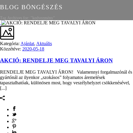
BLOG BÖNGÉSZÉS
Tag Archives for: "kedvezmény"
Kategória:
Ajánlat
,
Aktuális
Közzétéve:
2020-05-18
AKCIÓ: RENDELJE MEG TAVALYI ÁRON
RENDELJE MEG TAVALYI ÁRON! Valamennyi forgalmazónál és
gyártónál az ilyenkor „szokásos” folyamatos áremelések
tapasztalhatóak, különösen most, hogy veszélyhelyzet csökkenésével,
[...]