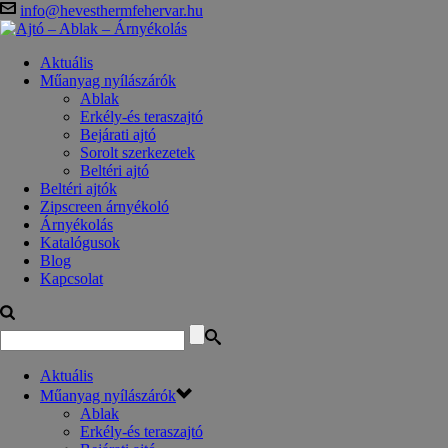
info@hevesthermfehervar.hu
Aktuális
Műanyag nyílászárók
Ablak
Erkély-és teraszajtó
Bejárati ajtó
Sorolt szerkezetek
Beltéri ajtó
Beltéri ajtók
Zipscreen árnyékoló
Árnyékolás
Katalógusok
Blog
Kapcsolat
Aktuális
Műanyag nyílászárók
Ablak
Erkély-és teraszajtó