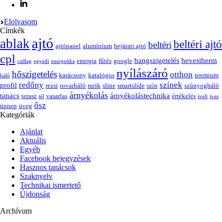
Elolvasom
Címkék
ajtó
ablak
beltéri ajtó
beltéri
ajtópanel
alumínium
bejárati ajtó
cpl
hangszigetelés
hevestherm
energia
fűtés
google
csillag
egyedi
energetika
nyílászáró
hőszigetelés
otthon
karácsony
katalógus
premium
háló
redőny
színek
profil
rezsi
rovarháló
rurik
sline
smartslide
szín
szúnyogháló
árnyékolás
tanacs
árnyékolástechnika
terasz
vasarlas
értékelés
tél
ívelt
íves
ősz
ünnep
üveg
Kategóriák
Ajánlat
Aktuális
Egyéb
Facebook bejegyzések
Hasznos tanácsok
Szaknyelv
Technikai ismertető
Újdonság
Archívum