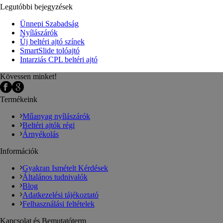
Legutóbbi bejegyzések
Ünnepi Szabadság
Nyílászárók
Új beltéri ajtó színek
SmartSlide tolóajtó
Intarziás CPL beltéri ajtó
Kövessen minket!
Termékeink
Műanyag nyílászárók
Beltéri ajtók régi
Árnyékolás
Információk
Gyakran Ismételt Kérdések
Általános tudnivalók
Blog
Adatkezelési tájékoztató
Felhasználási feltételek
Kapcsolat és Bemutatóterm