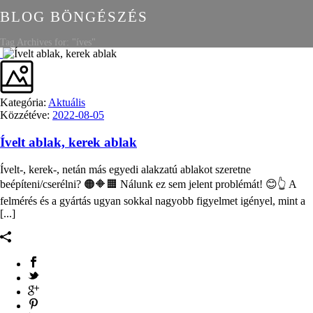
BLOG BÖNGÉSZÉS
Tag Archives for: "íves"
Kategória:
Aktuális
Közzétéve:
2022-08-05
Ívelt ablak, kerek ablak
Ívelt-, kerek-, netán más egyedi alakzatú ablakot szeretne
beépíteni/cserélni? 🟠🔶🟧 Nálunk ez sem jelent problémát! 😊👆 A
felmérés és a gyártás ugyan sokkal nagyobb figyelmet igényel, mint a
[...]