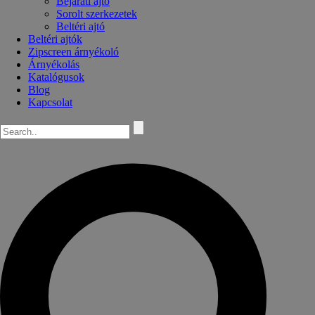
Bejárati ajtó
Sorolt szerkezetek
Beltéri ajtó
Beltéri ajtók
Zipscreen árnyékoló
Árnyékolás
Katalógusok
Blog
Kapcsolat