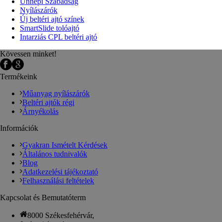
Ünnepi Szabadság
Nyílászárók
Új beltéri ajtó színek
SmartSlide tolóajtó
Intarziás CPL beltéri ajtó
Kövessen minket!
Termékeink
Műanyag nyílászárók
Beltéri ajtók régi
Árnyékolás
Információk
Gyakran Ismételt Kérdések
Általános tudnivalók
Blog
Adatkezelési tájékoztató
Felhasználási feltételek
Kapcsolat és Bemutatóterm
8000 Székesfehérvár,