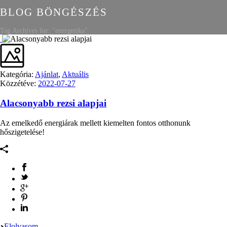
BLOG BÖNGÉSZÉS
Tag Archives for: "energetika"
Kategória:
Ajánlat
,
Aktuális
Közzétéve:
2022-07-27
Alacsonyabb rezsi alapjai
Az emelkedő energiárak mellett kiemelten fontos otthonunk
hőszigetelése!
Elolvasom