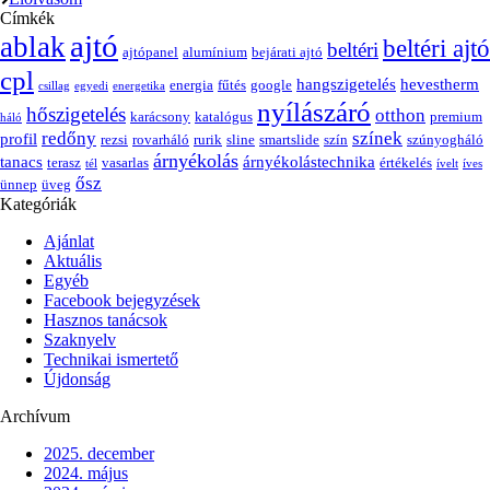
Címkék
ajtó
ablak
beltéri ajtó
beltéri
ajtópanel
alumínium
bejárati ajtó
cpl
hangszigetelés
hevestherm
energia
fűtés
google
csillag
egyedi
energetika
nyílászáró
hőszigetelés
otthon
karácsony
katalógus
premium
háló
redőny
színek
profil
rezsi
rovarháló
rurik
sline
smartslide
szín
szúnyogháló
árnyékolás
tanacs
árnyékolástechnika
terasz
vasarlas
értékelés
tél
ívelt
íves
ősz
ünnep
üveg
Kategóriák
Ajánlat
Aktuális
Egyéb
Facebook bejegyzések
Hasznos tanácsok
Szaknyelv
Technikai ismertető
Újdonság
Archívum
2025. december
2024. május