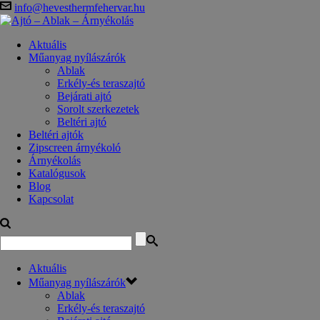
info@hevesthermfehervar.hu
Aktuális
Műanyag nyílászárók
Ablak
Erkély-és teraszajtó
Bejárati ajtó
Sorolt szerkezetek
Beltéri ajtó
Beltéri ajtók
Zipscreen árnyékoló
Árnyékolás
Katalógusok
Blog
Kapcsolat
Aktuális
Műanyag nyílászárók
Ablak
Erkély-és teraszajtó