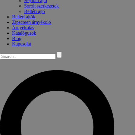
Bejárati ajtó
Sorolt szerkezetek
Beltéri ajtó
Beltéri ajtók
Zipscreen árnyékoló
Árnyékolás
Katalógusok
Blog
Kapcsolat