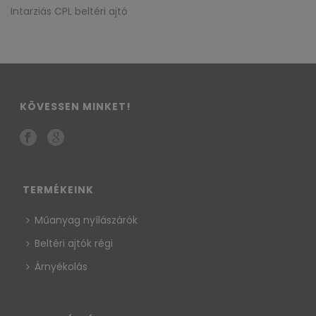
Intarziás CPL beltéri ajtó
KÖVESSEN MINKET!
TERMÉKEINK
Műanyag nyílászárók
Beltéri ajtók régi
Árnyékolás