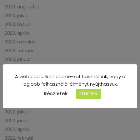
2023. augusztus
2023. július
2023. május
2023. április
2023. március
2023. február
2023. január
2022. december
A weboldalunkon cookie-kat használunk, hogy a
2022. november
legjobb felhasználói élményt nyújthassuk.
2022. október
Részletek
RENDBEN
2022. szeptember
2022. augusztus
2022. július
2022. június
2022. április
2022. február