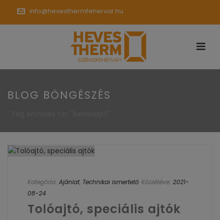
info@hevesthermfehervar.hu
BLOG BÖNGÉSZÉS
Tag Archives for: "beltériajtó"
Kategória:
Ajánlat
,
Technikai ismertető
Közzétéve:
2021-
08-24
Tolóajtó, speciális ajtók