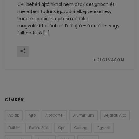
CPL beltéri ajtóinknál nem csak designban és
méretben tudunk igazodni elképzeléseihez,
hanem speciálisi nyitási módok is
megvalósíthatóak: ✅ Tolóajtó – fal előtt-, vagy
falban futó [...]
ELOLVASOM
CÍMKÉK
Ablak
Ajtó
Ajtópanel
Alumínium
Bejárati Ajtó
Beltéri
Beltéri Ajtó
Cpl
Csillag
Egyedi