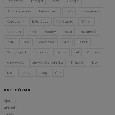
Energetika
Energia
Fűtés
Google
Hangszigetelés
Hevestherm
Háló
Hőszigetelés
Karácsony
Katalógus
Nyílászáró
Otthon
Premium
Profil
Redőny
Rezsi
Rovarháló
Rurik
Sline
Smartslide
Szín
Színek
Szúnyogháló
Tanacs
Terasz
Tél
Vasarlas
Árnyékolás
Árnyékolástechnika
Értékelés
Ívelt
Íves
Ünnep
Üveg
Ősz
KATEGÓRIÁK
Ajánlat
Aktuális
Egyéb