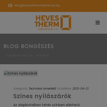
info@hevesthermfehervar.hu
BLOG BÖNGÉSZÉS
Tag Archives for: "antracit"
Kategória:
Technikai ismertető
Közzétéve:
2021-04-21
Színes nyílászárók
Az alapkivitelben fehér színben elérhető