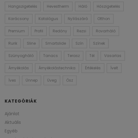
Hangszigetelés
Hevestherm
Háló
Hőszigetelés
Karácsony
Katalógus
Nyílászáró
Otthon
Premium
Profil
Redőny
Rezsi
Rovarháló
Rurik
Sline
Smartslide
Szín
Színek
Szúnyogháló
Tanacs
Terasz
Tél
Vasarlas
Árnyékolás
Árnyékolástechnika
Értékelés
Ívelt
Íves
Ünnep
Üveg
Ősz
KATEGÓRIÁK
Ajánlat
Aktuális
Egyéb