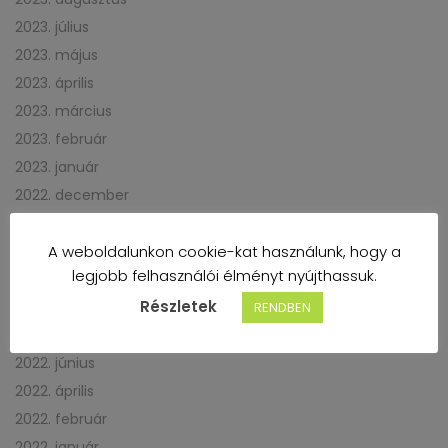
2023. július
2023. május
2023. április
2023. március
2023. február
2023. január
2022. december
2022. november
A weboldalunkon cookie-kat használunk, hogy a
2022. október
legjobb felhasználói élményt nyújthassuk.
2022. szeptember
Részletek
2022. augusztus
RENDBEN
2022. július
2022. június
2022. április
2022. február
2022. január