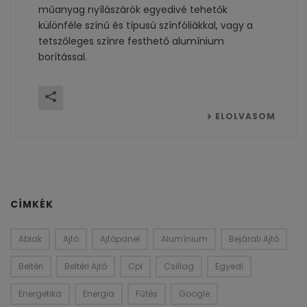
műanyag nyílászárók egyedivé tehetők
különféle színű és típusú színfóliákkal, vagy a
tetszőleges színre festhető alumínium
borítással.
ELOLVASOM
CÍMKÉK
Ablak
Ajtó
Ajtópanel
Alumínium
Bejárati Ajtó
Beltéri
Beltéri Ajtó
Cpl
Csillag
Egyedi
Energetika
Energia
Fűtés
Google