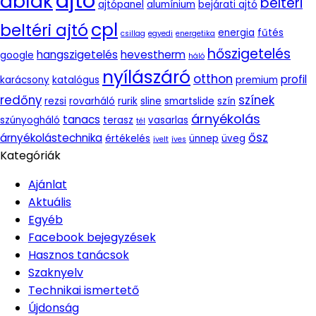
ajtó
ablak
beltéri
ajtópanel
alumínium
bejárati ajtó
cpl
beltéri ajtó
energia
fűtés
csillag
egyedi
energetika
hőszigetelés
hangszigetelés
hevestherm
google
háló
nyílászáró
otthon
profil
karácsony
katalógus
premium
redőny
színek
rezsi
rovarháló
rurik
sline
smartslide
szín
árnyékolás
tanacs
szúnyogháló
terasz
vasarlas
tél
ősz
árnyékolástechnika
értékelés
ünnep
üveg
ívelt
íves
Kategóriák
Ajánlat
Aktuális
Egyéb
Facebook bejegyzések
Hasznos tanácsok
Szaknyelv
Technikai ismertető
Újdonság