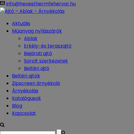
info@hevesthermfehervar.hu
Aktuális
Műanyag nyílászárók
Ablak
Erkély-és teraszajtó
Bejárati ajtó
Sorolt szerkezetek
Beltéri ajtó
Beltéri ajtók
Zipscreen árnyékoló
Árnyékolás
Katalógusok
Blog
Kapcsolat