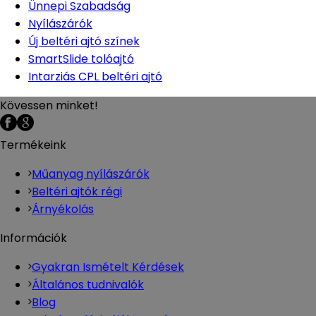
Ünnepi Szabadság
Nyílászárók
Új beltéri ajtó színek
SmartSlide tolóajtó
Intarziás CPL beltéri ajtó
Kövessen minket!
Termékeink
Műanyag nyílászárók
Beltéri ajtók régi
Árnyékolás
Információk
Gyakran Ismételt Kérdések
Általános tudnivalók
Blog