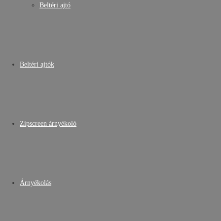
Beltéri ajtó
Beltéri ajtók
Zipscreen árnyékoló
Árnyékolás