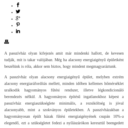
A passzívház olyan kifejezés amit már mindenki hallott, de kevesen
tudják, mit is takar valójában. Még ha alacsony energiaigényű épületként
beszélünk is róla, akkor sem biztos, hogy mindent megmagyaráztunk.
A passzívház olyan alacsony energiaigényű épület, melyben extrém
alacsony energiaráfordítás mellett, minden időben kellemes hőmérséklet
uralkodik hagyományos fűtési rendszer, illetve légkondicionáló
berendezés nélkül. A hagyományos építésű ingatlanokhoz képest a
passzívház energiaszükséglete minimális, a rezsiköltség is jóval
alacsonyabb, mint a szokványos épületekben. A passzívházakban a
hagyományosan épült házak fűtési energiaigényének csupán 10%-a
elegendő, ezt a szükségletet fedezi a nyílászárókon keresztül beengedett