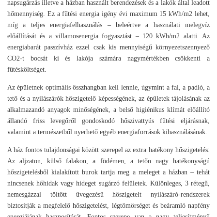
napsugárzás illetve a házban használt berendezések és a lakók által leadott
hőmennyiség. Ez a fűtési energia igény évi maximum 15 kWh/m2 lehet,
míg a teljes energiafelhasználás – beleértve a használati melegvíz
előállítását és a villamosenergia fogyasztást – 120 kWh/m2 alatti. Az
energiabarát passzívház ezzel csak kis mennyiségű környezetszennyező
CO2-t bocsát ki és lakója számára nagymértékben csökkenti a
fűtésköltséget.
Az épületnek optimális összhangban kell lennie, úgymint a fal, a padló, a
tető és a nyílászárók hőszigetelő képességének, az épületek tájolásának az
alkalmazandó anyagok minőségének, a belső higiénikus klímát előállító
állandó friss levegőről gondoskodó hőszivattyús fűtési eljárásnak,
valamint a természetből nyerhető egyéb energiaforrások kihasználásának.
A ház fontos tulajdonságai között szerepel az extra hatékony hőszigetelés:
Az aljzaton, külső falakon, a födémen, a tetőn nagy hatékonyságú
hőszigetelésből kialakított burok tartja meg a meleget a házban – tehát
nincsenek hőhidak vagy hideget sugárzó felületek. Különleges, 3 rétegű,
nemesgázzal töltött üvegezésű hőszigetelt nyílászáró-rendszerek
biztosítják a megfelelő hőszigetelést, légtömörséget és beáramló napfény
energiájának hasznosítását. Fontos szerepe van a nagy teljesítményű