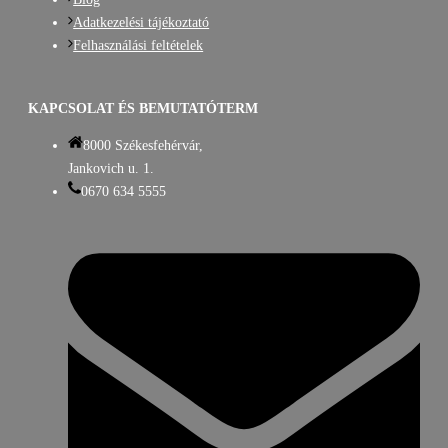
Adatkezelési tájékoztató
Felhasználási feltételek
KAPCSOLAT ÉS BEMUTATÓTERM
8000 Székesfehérvár,
Jankovich u. 1.
0670 634 5555