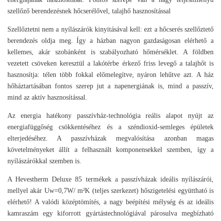
szellőző berendezésnek hőcserélővel, talajhő hasznosítással
Szellőztetni nem a nyílászárók kinyitásával kell: ezt a hőcserés szellőztető
berendezés oldja meg. Így a házban nagyon gazdaságosan elérhető a
kellemes, akár szobánként is szabályozható hőmérséklet. A földben
vezetett csöveken keresztül a lakótérbe érkező friss levegő a talajhőt is
hasznosítja: télen több fokkal előmelegítve, nyáron lehűtve azt. A ház
hőháztartásában fontos szerep jut a napenergiának is, mind a passzív,
mind az aktív hasznosítással.
Az energia hatékony passzívház-technológia reális alapot nyújt az
energiafüggőség csökkentéséhez és a széndioxid-semleges épületek
elterjedéséhez. A passzívházak megvalósítása azonban magas
követelményeket állít a felhasznált komponensekkel szemben, így a
nyílászárókkal szemben is.
A Hevestherm Deluxe 85 termékek a passzívházak ideális nyílászárói,
mellyel akár Uw=0,7W/ m²K (teljes szerkezet) hőszigetelési együttható is
elérhető! A valódi középtömítés, a nagy beépítési mélység és az ideális
kamraszám egy kiforrott gyártástechnológiával párosulva megbízható