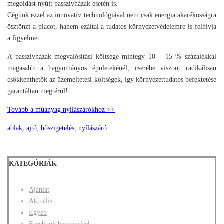
megoldást nyújt passzívházak esetén is.
Cégünk ezzel az innovatív technológiával nem csak energiatakarékosságra
ösztönzi a piacot, hanem ezáltal a tudatos környezetvédelemre is felhívja
a figyelmet.
A passzívházak megvalósítási költsége mintegy 10 – 15 % százalékkal
magasabb a hagyományos épületekénél, cserébe viszont radikálisan
csökkenthetők az üzemeltetési költségek, így környezettudatos befektetése
garantáltan megtérül!
Tovább a műanyag nyílászárókhoz >>
ablak
,
ajtó
,
hőszigetelés
,
nyílászáró
KATEGÓRIÁK
Ajánlat
Aktuális
Egyéb