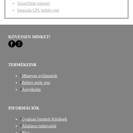
SmartSlide tolóajtó
Intarziás CPL beltéri ajtó
KÖVESSEN MINKET!
TERMÉKEINK
Műanyag nyílászárók
Beltéri ajtók régi
Árnyékolás
INFORMÁCIÓK
Gyakran Ismételt Kérdések
Általános tudnivalók
Blog