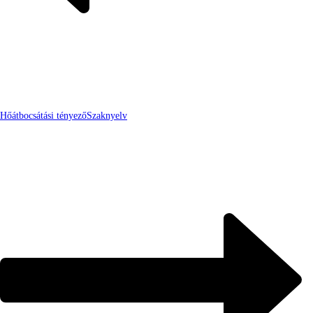
Hőátbocsátási tényező
Szaknyelv