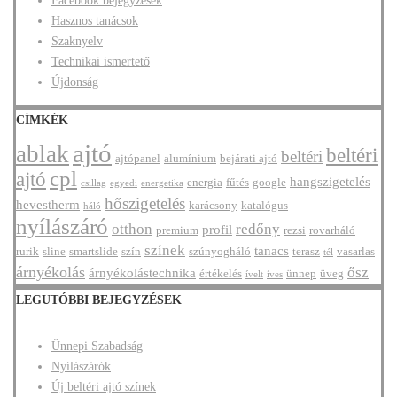
Facebook bejegyzések
Hasznos tanácsok
Szaknyelv
Technikai ismertető
Újdonság
CÍMKÉK
ajtó
ablak
beltéri
beltéri
ajtópanel
alumínium
bejárati ajtó
cpl
ajtó
hangszigetelés
energia
fűtés
google
csillag
egyedi
energetika
hőszigetelés
hevestherm
karácsony
katalógus
háló
nyílászáró
otthon
redőny
profil
premium
rezsi
rovarháló
színek
tanacs
rurik
sline
smartslide
szín
szúnyogháló
terasz
vasarlas
tél
árnyékolás
ősz
árnyékolástechnika
értékelés
ünnep
üveg
ívelt
íves
LEGUTÓBBI BEJEGYZÉSEK
Ünnepi Szabadság
Nyílászárók
Új beltéri ajtó színek