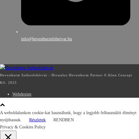
info@hevesthermfehervar.hu
Hevestherm Székesfehérvár - Hivatalos Hevestherm Partner © Alien Concept
Kft. 2025
Webdesign
A weboldalunkon cookie-kat használunk, hogy a legjobb felhasználói élményt
nyújthassuk.
Részletek
RENDBEN
Privacy & Cookies Policy