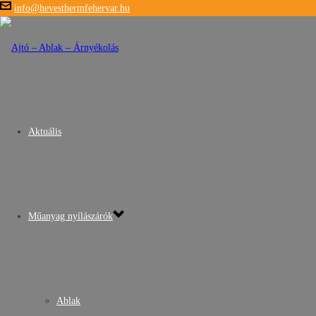
info@hevesthermfehervar.hu
Aktuális
Műanyag nyílászárók
Ablak