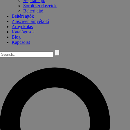
Bejárati ajtó
Sorolt szerkezetek
Beltéri ajtó
Beltéri ajtók
Zipscreen árnyékoló
Árnyékolás
Katalógusok
Blog
Kapcsolat