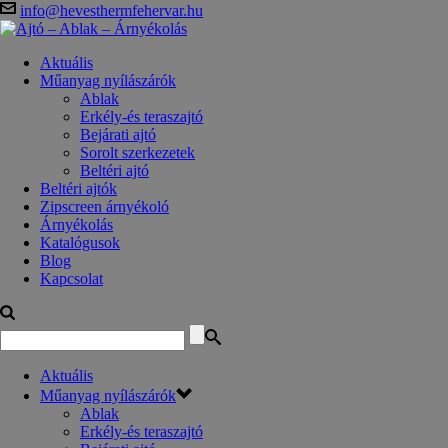
info@hevesthermfehervar.hu
Aktuális
Műanyag nyílászárók
Ablak
Erkély-és teraszajtó
Bejárati ajtó
Sorolt szerkezetek
Beltéri ajtó
Beltéri ajtók
Zipscreen árnyékoló
Árnyékolás
Katalógusok
Blog
Kapcsolat
Aktuális
Műanyag nyílászárók
Ablak
Erkély-és teraszajtó