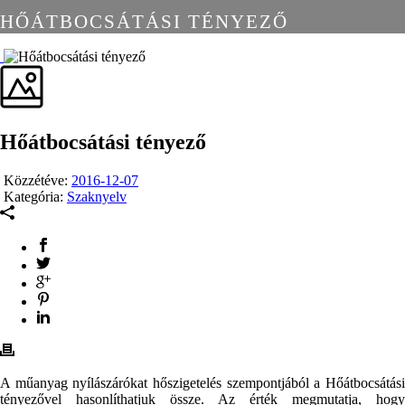
HŐÁTBOCSÁTÁSI TÉNYEZŐ
Hőátbocsátási tényező
Közzétéve:
2016-12-07
Kategória:
Szaknyelv
A műanyag nyílászárókat hőszigetelés szempontjából a Hőátbocsátási
tényezővel hasonlíthatjuk össze. Az érték megmutatja, hogy