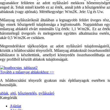
ugyanakkor felületen az adott nyílászáró mekkora hőmennyiséget
enged át. Tehát minél kisebb ez az érték, annál jobb a hőszigetelése az
ablaknak (vagy ajtónak). Mértékegysége: W/m2K. Jele: Ug és Uw.
Műanyag nyílászáróknál általában a legnagyobb felület üveges rész,
így ennek hőszigetelő tulajdonsága a legfontosabb. Napjainkban egy
műanyag ablaktól elvárt minimális Ug érték: 1,1 W/m2K. Ez az érték
háromrétegű üvegezés és melegperem együttes alkalmazása esetén,
akár 0,5 W/m2K-re csökken.
Megrendeléskor tájékozódjon az adott nyílászáró tulajdonságairól,
köztük a hőátbocsátási tényezőről. Műanyag ablakoknál összehasonlító
táblázatot is készítettünk, amellyel könnyedén összehasonlíthatja az
egy profilból készült ablakok tulajdonságait.
Tovább a műanyag ablakokhoz >>
A hőátbocsátási tényezőt gyakran más építőanyagok esetében is
használják.
ablak
,
ajtó
,
hőszigetelés
,
nyílászáró
Kategóriák
Ajánlat