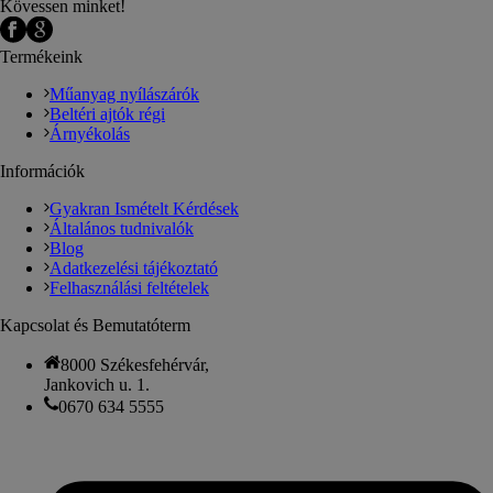
Kövessen minket!
Termékeink
Műanyag nyílászárók
Beltéri ajtók régi
Árnyékolás
Információk
Gyakran Ismételt Kérdések
Általános tudnivalók
Blog
Adatkezelési tájékoztató
Felhasználási feltételek
Kapcsolat és Bemutatóterm
8000 Székesfehérvár,
Jankovich u. 1.
0670 634 5555