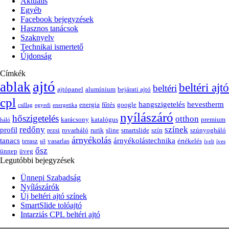
Aktuális
Egyéb
Facebook bejegyzések
Hasznos tanácsok
Szaknyelv
Technikai ismertető
Újdonság
Címkék
ajtó
ablak
beltéri ajtó
beltéri
ajtópanel
alumínium
bejárati ajtó
cpl
hangszigetelés
hevestherm
energia
fűtés
google
csillag
egyedi
energetika
nyílászáró
hőszigetelés
otthon
karácsony
katalógus
premium
háló
redőny
színek
profil
rezsi
rovarháló
rurik
sline
smartslide
szín
szúnyogháló
árnyékolás
tanacs
árnyékolástechnika
terasz
vasarlas
értékelés
tél
ívelt
íves
ősz
ünnep
üveg
Legutóbbi bejegyzések
Ünnepi Szabadság
Nyílászárók
Új beltéri ajtó színek
SmartSlide tolóajtó
Intarziás CPL beltéri ajtó