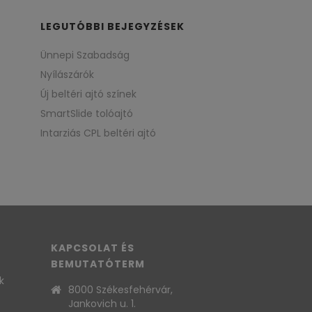
LEGUTÓBBI BEJEGYZÉSEK
Ünnepi Szabadság
Nyílászárók
Új beltéri ajtó színek
SmartSlide tolóajtó
Intarziás CPL beltéri ajtó
KAPCSOLAT ÉS
BEMUTATÓTERM
k
8000 Székesfehérvár,
Jankovich u. 1.