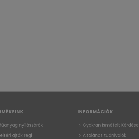
RMÉKEINK
INFORMÁCIÓK
űanyag nyílászárók
Gyakran Ismételt Kérdése
eltéri ajtók régi
Általános tudnivalók