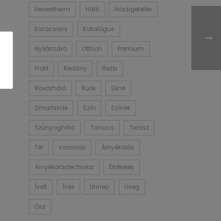
Hevestherm
Háló
Hőszigetelés
Karácsony
Katalógus
Nyílászáró
Otthon
Premium
Profil
Redőny
Rezsi
Rovarháló
Rurik
Sline
Smartslide
Szín
Színek
Szúnyogháló
Tanacs
Terasz
Tél
Vasarlas
Árnyékolás
Árnyékolástechnika
Értékelés
Ívelt
Íves
Ünnep
Üveg
Ősz