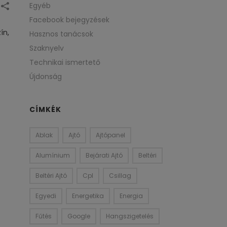
Egyéb
Facebook bejegyzések
ín,
Hasznos tanácsok
Szaknyelv
Technikai ismertető
Újdonság
CÍMKÉK
Ablak
Ajtó
Ajtópanel
Alumínium
Bejárati Ajtó
Beltéri
Beltéri Ajtó
Cpl
Csillag
Egyedi
Energetika
Energia
Fűtés
Google
Hangszigetelés