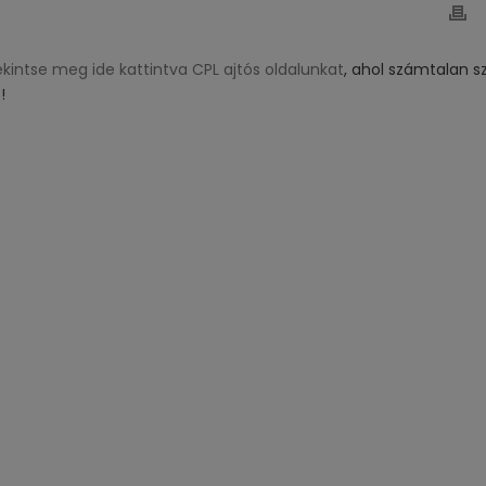
kintse meg ide kattintva CPL ajtós oldalunkat
, ahol számtalan sz
!