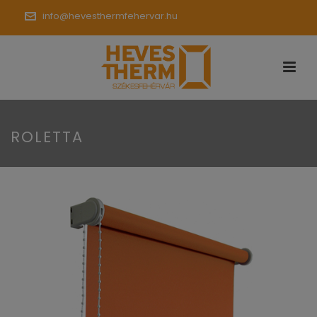
info@hevesthermfehervar.hu
ROLETTA