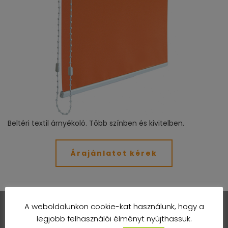
Beltéri textil árnyékoló. Több színben és kivitelben.
Árajánlatot kérek
A weboldalunkon cookie-kat használunk, hogy a
legjobb felhasználói élményt nyújthassuk.
KÖVESSEN MINKET!