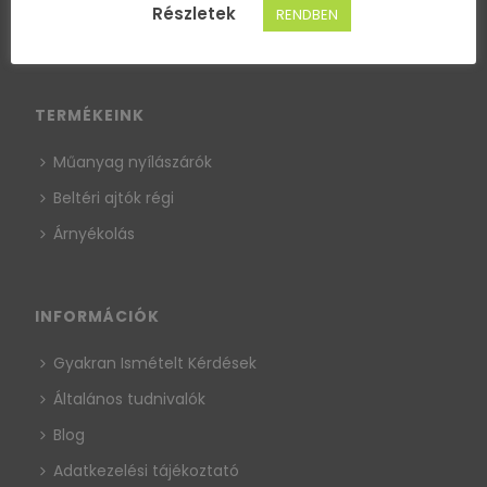
Részletek
RENDBEN
TERMÉKEINK
Műanyag nyílászárók
Beltéri ajtók régi
Árnyékolás
INFORMÁCIÓK
Gyakran Ismételt Kérdések
Általános tudnivalók
Blog
Adatkezelési tájékoztató