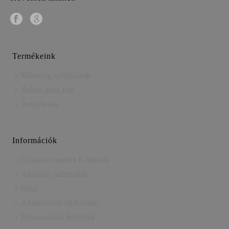
Termékeink
Műanyag nyílászárók
Beltéri ajtók régi
Árnyékolás
Információk
Gyakran Ismételt Kérdések
Általános tudnivalók
Blog
Adatkezelési tájékoztató
Felhasználási feltételek