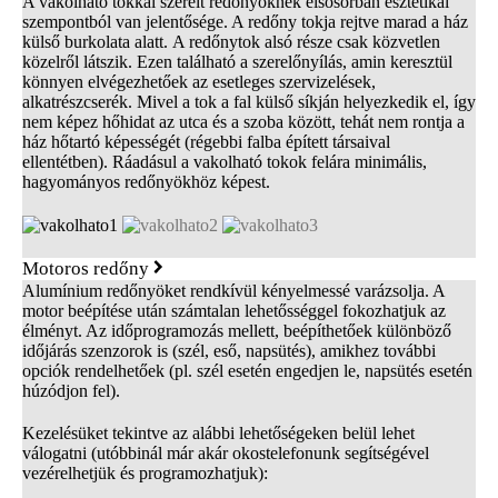
A vakolható tokkal szerelt redőnyöknek elsősorban esztétikai
szempontból van jelentősége. A redőny tokja rejtve marad a ház
külső burkolata alatt. A redőnytok alsó része csak közvetlen
közelről látszik. Ezen található a szerelőnyílás, amin keresztül
könnyen elvégezhetőek az esetleges szervizelések,
alkatrészcserék. Mivel a tok a fal külső síkján helyezkedik el, így
nem képez hőhidat az utca és a szoba között, tehát nem rontja a
ház hőtartó képességét (régebbi falba épített társaival
ellentétben). Ráadásul a vakolható tokok felára minimális,
hagyományos redőnyökhöz képest.
Motoros redőny
Alumínium redőnyöket rendkívül kényelmessé varázsolja. A
motor beépítése után számtalan lehetősséggel fokozhatjuk az
élményt. Az időprogramozás mellett, beépíthetőek különböző
időjárás szenzorok is (szél, eső, napsütés), amikhez további
opciók rendelhetőek (pl. szél esetén engedjen le, napsütés esetén
húzódjon fel).
Kezelésüket tekintve az alábbi lehetőségeken belül lehet
válogatni (utóbbinál már akár okostelefonunk segítségével
vezérelhetjük és programozhatjuk):