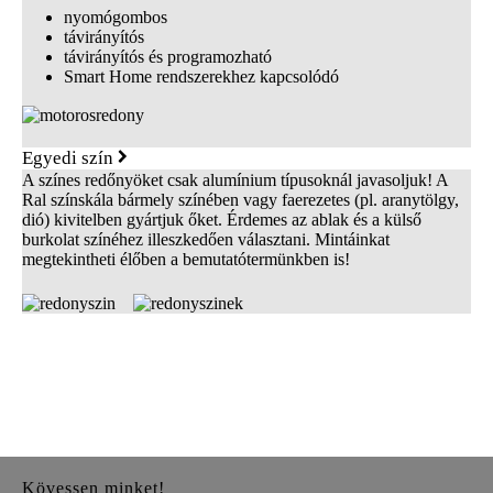
nyomógombos
távirányítós
távirányítós és programozható
Smart Home rendszerekhez kapcsolódó
Egyedi szín
A színes redőnyöket csak alumínium típusoknál javasoljuk! A
Ral színskála bármely színében vagy faerezetes (pl. aranytölgy,
dió) kivitelben gyártjuk őket. Érdemes az ablak és a külső
burkolat színéhez illeszkedően választani. Mintáinkat
megtekintheti élőben a bemutatótermünkben is!
Kövessen minket!