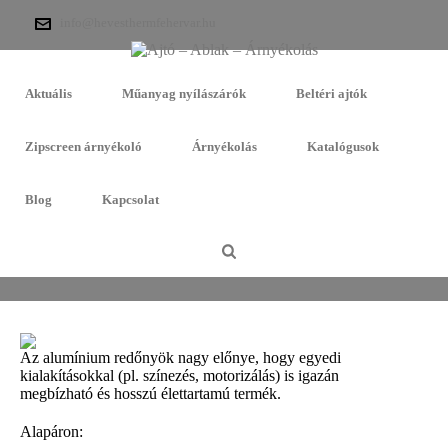
info@hevesthermfehervar.hu
Aktuális
Műanyag nyílászárók
Beltéri ajtók
Zipscreen árnyékoló
Árnyékolás
Katalógusok
Blog
Kapcsolat
ALUMÍNIUM REDŐNY
Az alumínium redőnyök nagy előnye, hogy egyedi
kialakításokkal (pl. színezés, motorizálás) is igazán
megbízható és hosszú élettartamú termék.
Alapáron: