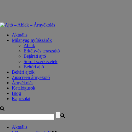
Aktuális
Műanyag nyílászárók
Ablak
Erkély-és teraszajtó
Bejárati ajtó
Sorolt szerkezetek
Beltéri ajtó
Beltéri ajtók
Zipscreen árnyékoló
Árnyékolás
Katalógusok
Blog
Kapcsolat
Aktuális