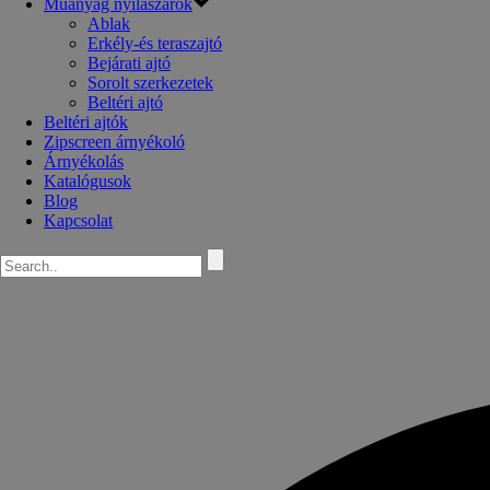
Műanyag nyílászárók
Ablak
Erkély-és teraszajtó
Bejárati ajtó
Sorolt szerkezetek
Beltéri ajtó
Beltéri ajtók
Zipscreen árnyékoló
Árnyékolás
Katalógusok
Blog
Kapcsolat