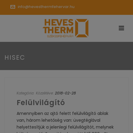
info@hevesthermfehervar.hu
HISEC
Kategória:
Közzétéve:
2018-02-28
Felülvilágító
Amennyiben az ajtó felett felülvilágító ablak
van, három lehetőség van: üvegtéglával
helyettesítjük a jelenlegi felülvilágítót, melynek