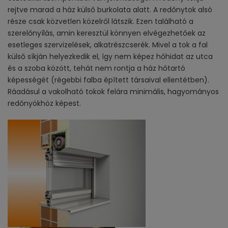
rejtve marad a ház külső burkolata alatt. A redőnytok alsó
része csak közvetlen közelről látszik. Ezen található a
szerelőnyílás, amin keresztül könnyen elvégezhetőek az
esetleges szervizelések, alkatrészcserék. Mivel a tok a fal
külső síkján helyezkedik el, így nem képez hőhidat az utca
és a szoba között, tehát nem rontja a ház hőtartó
képességét (régebbi falba épített társaival ellentétben).
Ráadásul a vakolható tokok felára minimális, hagyományos
redőnyökhöz képest.