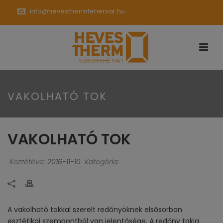
info@hevesthermfehervar.hu
VAKOLHATÓ TOK
VAKOLHATÓ TOK
Közzétéve:
2016-11-10
Kategória:
A vakolható tokkal szerelt redőnyöknek elsősorban
esztétikai szempontból van jelentősége. A redőny tokja